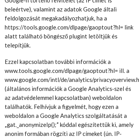
Google-n történő felvitelét (az IP címet is
beleértve), valamint az adatok Google általi
feldolgozását megakadályozhatjuk, ha a
https://tools.google.com/dlpage/gaoptout?hl= link
alatt található böngésző plugint letöltjük és
telepítjük.
Ezzel kapcsolatban további információk a
www.tools.google.com/dlpage/gaoptout?hl= ill. a
www.google.com/intl/de/analytics/privacyoverview.
(általános információk a Google Analytics-szel és
az adatvédelemmel kapcsolatban) weboldalon
találhatók. Felhívjuk a figyelmét, hogy ezen a
weboldalon a Google Analytics szolgáltatását a
„gat._anonymizeIp();” kóddal egészítettük ki, amely
anonim formában rögzíti az IP címeket (ún. IP-