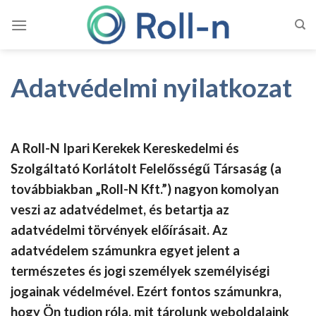
Skip
to
content
Adatvédelmi nyilatkozat
A Roll-N Ipari Kerekek Kereskedelmi és
Szolgáltató Korlátolt Felelősségű Társaság (a
továbbiakban „Roll-N Kft.”) nagyon komolyan
veszi az adatvédelmet, és betartja az
adatvédelmi törvények előírásait. Az
adatvédelem számunkra egyet jelent a
természetes és jogi személyek személyiségi
jogainak védelmével. Ezért fontos számunkra,
hogy Ön tudjon róla, mit tárolunk weboldalaink