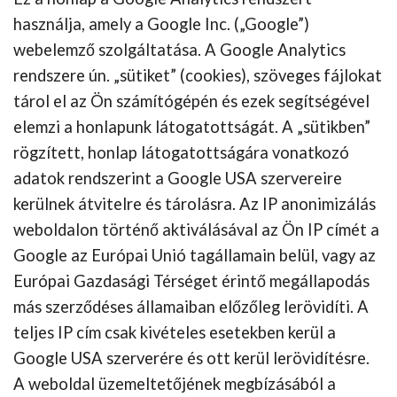
használja, amely a Google Inc. („Google”)
webelemző szolgáltatása. A Google Analytics
rendszere ún. „sütiket” (cookies), szöveges fájlokat
tárol el az Ön számítógépén és ezek segítségével
elemzi a honlapunk látogatottságát. A „sütikben”
rögzített, honlap látogatottságára vonatkozó
adatok rendszerint a Google USA szervereire
kerülnek átvitelre és tárolásra. Az IP anonimizálás
weboldalon történő aktiválásával az Ön IP címét a
Google az Európai Unió tagállamain belül, vagy az
Európai Gazdasági Térséget érintő megállapodás
más szerződéses államaiban előzőleg lerövidíti. A
teljes IP cím csak kivételes esetekben kerül a
Google USA szerverére és ott kerül lerövidítésre.
A weboldal üzemeltetőjének megbízásából a