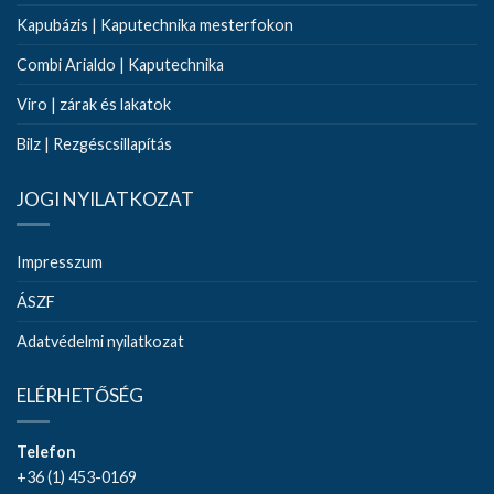
Kapubázis | Kaputechnika mesterfokon
Combi Arialdo | Kaputechnika
Viro | zárak és lakatok
Bilz | Rezgéscsillapítás
JOGI NYILATKOZAT
Impresszum
ÁSZF
Adatvédelmi nyilatkozat
ELÉRHETŐSÉG
Telefon
+36 (1) 453-0169