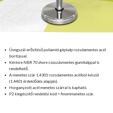
Üvegszál-erősítésű poliamid géptalp rozsdamentes acél
borítással.
Kérésre NBR 70 shore csúszásmentes gumitalppal is
rendelhető.
A menetes szár 1.4301 rozsdamentes acélból készül
(1.4401 érdeklődés alapján).
Horganyzott acél menetes szárral is kapható.
P2 kiegészítő rendelési kód = finommenetes szár.