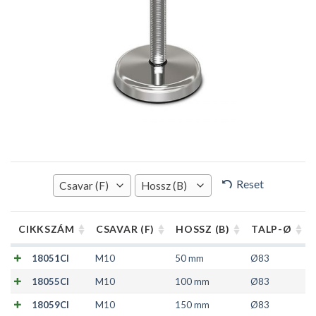
Reset
Csavar (F)
Hossz (B)
CIKKSZÁM
CSAVAR (F)
HOSSZ (B)
TALP-Ø
18051CI
M10
50 mm
Ø83
18055CI
M10
100 mm
Ø83
18059CI
M10
150 mm
Ø83