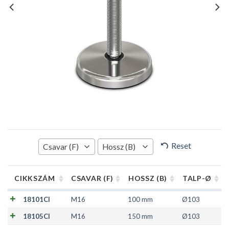
Reset
Csavar (F)
Hossz (B)
CIKKSZÁM
CSAVAR (F)
HOSSZ (B)
TALP-Ø
18101CI
M16
100 mm
Ø103
18105CI
M16
150 mm
Ø103