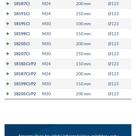
18187CI
M24
200 mm
Ø123
18191CI
M24
250 mm
Ø123
18195CI
M30
100 mm
Ø123
18199CI
M30
150 mm
Ø123
18203CI
M30
200 mm
Ø123
18207CI
M30
250 mm
Ø123
18183CI/P2
M24
150 mm
Ø123
18187CI/P2
M24
200 mm
Ø123
18199CI/P2
M30
150 mm
Ø123
18203CI/P2
M30
200 mm
Ø123
Amennyiben további információra, mintára vagy