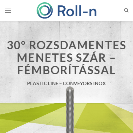
Skip
to
content
30° ROZSDAMENTES
MENETES SZÁR –
FÉMBORÍTÁSSAL
PLASTIC LINE – CONVEYORS INOX