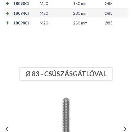
18090CI
M20
150 mm
Ø83
18094CI
M20
200 mm
Ø83
18098CI
M20
250 mm
Ø83
Ø 83 - CSÚSZÁSGÁTLÓVAL