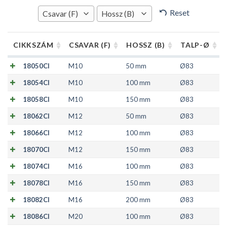
Reset
Csavar (F)
Hossz (B)
CIKKSZÁM
CSAVAR (F)
HOSSZ (B)
TALP-Ø
18050CI
M10
50 mm
Ø83
18054CI
M10
100 mm
Ø83
18058CI
M10
150 mm
Ø83
18062CI
M12
50 mm
Ø83
18066CI
M12
100 mm
Ø83
18070CI
M12
150 mm
Ø83
18074CI
M16
100 mm
Ø83
18078CI
M16
150 mm
Ø83
18082CI
M16
200 mm
Ø83
18086CI
M20
100 mm
Ø83