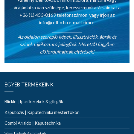
árajánlatra van szüksége, keresse munkatársainkat a
+36 (1) 453-0169 telefonszámon, vagy írjon az
info@roll-n.hu
e-mail címre.
Az oldalon szereplő képek, illusztrációk, ábrák és
színek tájékoztató jellegűek. Mérettől függően
előfordulhatnak eltérések!
EGYÉB TERMÉKEINK
Blickle | Ipari kerekek & görgők
Kapubázis | Kaputechnika mesterfokon
Combi Arialdo | Kaputechnika
Viro | zárak és lakatok