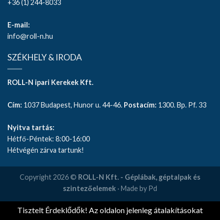
+36 (1) 244-8033
E-mail:
info@roll-n.hu
SZÉKHELY & IRODA
ROLL-N ipari Kerekek Kft.
Cím:
1037 Budapest, Hunor u. 44-46.
Postacím:
1300. Bp. Pf. 33
Nyitva tartás:
Hétfő-Péntek: 8:00-16:00
Hétvégén zárva tartunk!
Copyright 2026 ©
ROLL-N Kft. - Géplábak, géptalpak és
szintezőelemek
· Made by Pd
Tisztelt Érdeklődők! Az oldalon jelenleg átalakításokat