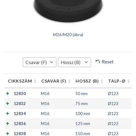
M16/M20 (ábra)
Reset
Csavar (F)
Hossz (B)
CIKKSZÁM
CSAVAR (F)
HOSSZ (B)
TALP-Ø
12830
M16
50 mm
Ø123
12832
M16
75 mm
Ø123
12834
M16
100 mm
Ø123
12836
M16
125 mm
Ø123
12838
M16
150 mm
Ø123