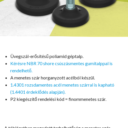
Üvegszál-erősítésű poliamid géptalp.
Kérésre NBR 70 shore csúszásmentes gumitalppal is
rendelhető.
A menetes szár horganyzott acélból készül.
1.4301 rozsdamentes acél menetes szárral is kapható
(1.4401 érdeklődés alapján).
P2 kiegészítő rendelési kód = finommenetes szár.
A táblázatban megadott terhelhetőség a menetes szár