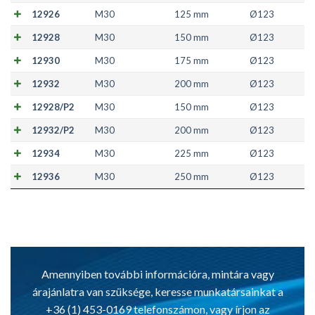
12926
M30
125 mm
Ø123
12928
M30
150 mm
Ø123
12930
M30
175 mm
Ø123
12932
M30
200 mm
Ø123
12928/P2
M30
150 mm
Ø123
12932/P2
M30
200 mm
Ø123
12934
M30
225 mm
Ø123
12936
M30
250 mm
Ø123
Amennyiben további információra, mintára vagy
árajánlatra van szüksége, keresse munkatársainkat a
+36 (1) 453-0169 telefonszámon, vagy írjon az