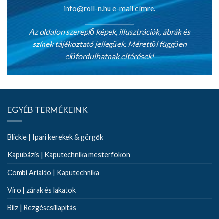
info@roll-n.hu
e-mail címre.
Az oldalon szereplő képek, illusztrációk, ábrák és
színek tájékoztató jellegűek. Mérettől függően
előfordulhatnak eltérések!
EGYÉB TERMÉKEINK
Blickle | Ipari kerekek & görgők
Kapubázis | Kaputechnika mesterfokon
Combi Arialdo | Kaputechnika
Viro | zárak és lakatok
Bilz | Rezgéscsillapítás