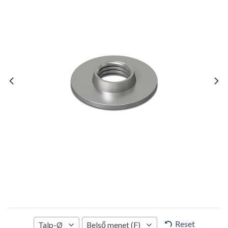
Reset
Talp-Ø
Belső menet (F)