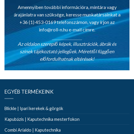
Amennyiben további információra, mintára vagy
árajánlatra van szüksége, keresse munkatársainkat a
+36 (1) 453-0169 telefonszámon, vagy írjon az
info@roll-n.hu
e-mail címre.
Az oldalon szereplő képek, illusztrációk, ábrák és
színek tájékoztató jellegűek. Mérettől függően
előfordulhatnak eltérések!
EGYÉB TERMÉKEINK
Blickle | Ipari kerekek & görgők
Kapubázis | Kaputechnika mesterfokon
Combi Arialdo | Kaputechnika