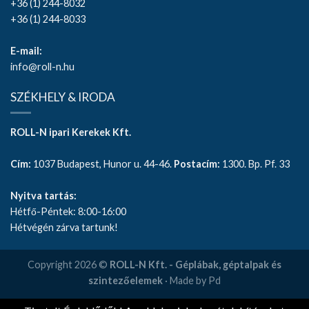
+36 (1) 244-8032
+36 (1) 244-8033
E-mail:
info@roll-n.hu
SZÉKHELY & IRODA
ROLL-N ipari Kerekek Kft.
Cím:
1037 Budapest, Hunor u. 44-46.
Postacím:
1300. Bp. Pf. 33
Nyitva tartás:
Hétfő-Péntek: 8:00-16:00
Hétvégén zárva tartunk!
Copyright 2026 ©
ROLL-N Kft. - Géplábak, géptalpak és
szintezőelemek
· Made by Pd