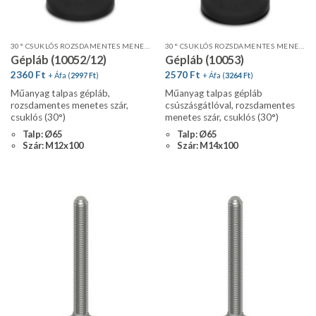
30° CSUKLÓS ROZSDAMENTES MENETES SZÁR, STANDARD PROFIL
30° CSUKLÓS ROZSDAMENTES MENETES SZÁR, STANDARD PROFIL, CSÚSZÁSGÁTLÓVAL
Gépláb (10052/12)
Gépláb (10053)
2360
Ft
2570
Ft
+ Áfa (
2997
Ft
)
+ Áfa (
3264
Ft
)
Műanyag talpas gépláb,
Műanyag talpas gépláb
rozsdamentes menetes szár,
csúszásgátlóval, rozsdamentes
csuklós (30°)
menetes szár, csuklós (30°)
Talp: Ø65
Talp: Ø65
Szár: M12x100
Szár: M14x100