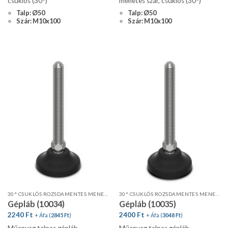
csuklós (30°)
menetes szár, csuklós (30°)
Talp: Ø50
Talp: Ø50
Szár: M10x100
Szár: M10x100
30° CSUKLÓS ROZSDAMENTES MENETES SZÁR, STANDARD PROFIL
30° CSUKLÓS ROZSDAMENTES MENETES SZÁR, STANDARD PROFIL, CSÚSZÁSGÁTLÓVAL
Gépláb (10034)
Gépláb (10035)
2240
Ft
2400
Ft
+ Áfa (
2845
Ft
)
+ Áfa (
3048
Ft
)