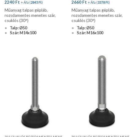
2240
Ft
2660
Ft
+ Áfa (
2845
Ft
)
+ Áfa (
3378
Ft
)
Műanyag talpas gépláb,
Műanyag talpas gépláb,
rozsdamentes menetes szár,
rozsdamentes menetes szár,
csuklós (30°)
csuklós (30°)
Talp: Ø50
Talp: Ø50
Szár: M14x100
Szár: M16x100
30° CSUKLÓS ROZSDAMENTES MENETES SZÁR, STANDARD PROFIL, CSÚSZÁSGÁTLÓVAL
30° CSUKLÓS ROZSDAMENTES MENETES SZÁR, STANDARD PROFIL, CSÚSZÁSGÁTLÓVAL