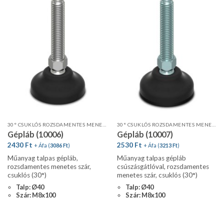
30° CSUKLÓS ROZSDAMENTES MENETES SZÁR, STANDARD PROFIL
30° CSUKLÓS ROZSDAMENTES MENETES SZÁR, STANDARD PROFIL, CSÚSZÁSGÁTLÓVAL
Gépláb (10006)
Gépláb (10007)
2430
Ft
2530
Ft
+ Áfa (
3086
Ft
)
+ Áfa (
3213
Ft
)
Műanyag talpas gépláb,
Műanyag talpas gépláb
rozsdamentes menetes szár,
csúszásgátlóval, rozsdamentes
csuklós (30°)
menetes szár, csuklós (30°)
Talp: Ø40
Talp: Ø40
Szár: M8x100
Szár: M8x100