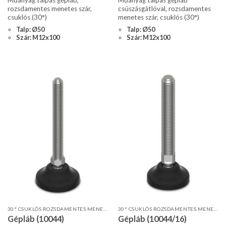
Műanyag talpas gépláb,
Műanyag talpas gépláb
rozsdamentes menetes szár,
csúszásgátlóval, rozsdamentes
csuklós (30°)
menetes szár, csuklós (30°)
Talp: Ø50
Talp: Ø50
Szár: M12x100
Szár: M12x100
30° CSUKLÓS ROZSDAMENTES MENETES SZÁR, STANDARD PROFIL
30° CSUKLÓS ROZSDAMENTES MENETES SZÁR, STANDARD PROFIL
Gépláb (10044)
Gépláb (10044/16)