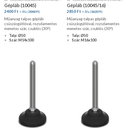
Gépláb (10045)
Gépláb (10045/16)
2400
Ft
2850
Ft
+ Áfa (
3048
Ft
)
+ Áfa (
3620
Ft
)
Műanyag talpas gépláb
Műanyag talpas gépláb
csúszásgátlóval, rozsdamentes
csúszásgátlóval, rozsdamentes
menetes szár, csuklós (30°)
menetes szár, csuklós (30°)
Talp: Ø50
Talp: Ø50
Szár: M14x100
Szár: M16x100