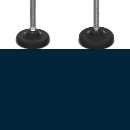
30° CSUKLÓS ROZSDAMENTES MENETES SZÁR, STANDARD PROFIL
30° CSUKLÓS ROZSDAMENTES MENETES SZÁR, STANDARD PROFIL
Gépláb (10078)
Gépláb (10078/10)
2810
Ft
2810
Ft
+ Áfa (
3569
Ft
)
+ Áfa (
3569
Ft
)
Műanyag talpas gépláb,
Műanyag talpas gépláb,
rozsdamentes menetes szár,
rozsdamentes menetes szár,
csuklós (30°)
csuklós (30°)
Talp: Ø83
Talp: Ø83
Szár: M16x100
Szár: M10x100