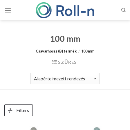
Skip
to
content
100 mm
Csavarhossz (B) termék
/
100 mm
SZŰRÉS
Filters