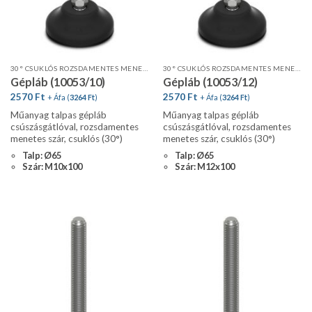
30° CSUKLÓS ROZSDAMENTES MENETES SZÁR, STANDARD PROFIL, CSÚSZÁSGÁTLÓVAL
30° CSUKLÓS ROZSDAMENTES MENETES SZÁR, STANDARD PROFIL, CSÚSZÁSGÁTLÓVAL
Gépláb (10053/10)
Gépláb (10053/12)
2570
Ft
2570
Ft
+ Áfa (
3264
Ft
)
+ Áfa (
3264
Ft
)
Műanyag talpas gépláb
Műanyag talpas gépláb
csúszásgátlóval, rozsdamentes
csúszásgátlóval, rozsdamentes
menetes szár, csuklós (30°)
menetes szár, csuklós (30°)
Talp: Ø65
Talp: Ø65
Szár: M10x100
Szár: M12x100