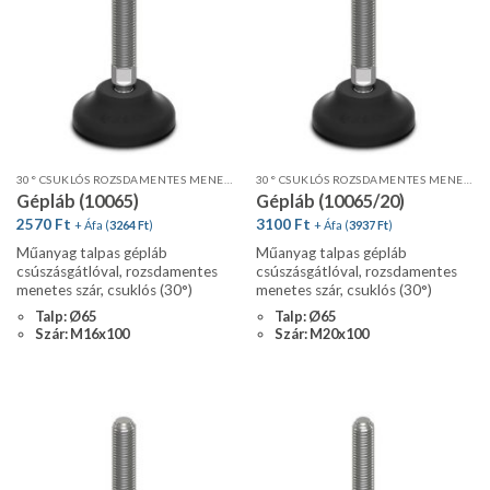
30° CSUKLÓS ROZSDAMENTES MENETES SZÁR, STANDARD PROFIL, CSÚSZÁSGÁTLÓVAL
30° CSUKLÓS ROZSDAMENTES MENETES SZÁR, STANDARD PROFIL, CSÚSZÁSGÁTLÓVAL
Gépláb (10065)
Gépláb (10065/20)
2570
Ft
3100
Ft
+ Áfa (
3264
Ft
)
+ Áfa (
3937
Ft
)
Műanyag talpas gépláb
Műanyag talpas gépláb
csúszásgátlóval, rozsdamentes
csúszásgátlóval, rozsdamentes
menetes szár, csuklós (30°)
menetes szár, csuklós (30°)
Talp: Ø65
Talp: Ø65
Szár: M16x100
Szár: M20x100