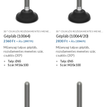
30° CSUKLÓS ROZSDAMENTES MENETES SZÁR, STANDARD PROFIL
30° CSUKLÓS ROZSDAMENTES MENETES SZÁR, STANDARD PROFIL
Gépláb (10064)
Gépláb (10064/20)
2360
Ft
2830
Ft
+ Áfa (
2997
Ft
)
+ Áfa (
3594
Ft
)
Műanyag talpas gépláb,
Műanyag talpas gépláb,
rozsdamentes menetes szár,
rozsdamentes menetes szár,
csuklós (30°)
csuklós (30°)
Talp: Ø65
Talp: Ø65
Szár: M16x100
Szár: M20x100