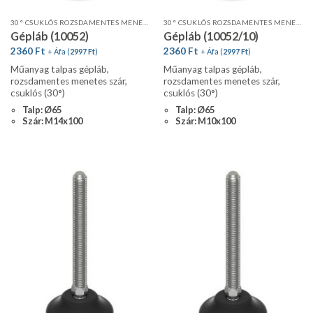
30° CSUKLÓS ROZSDAMENTES MENETES SZÁR, STANDARD PROFIL
30° CSUKLÓS ROZSDAMENTES MENETES SZÁR, STANDARD PROFIL
Gépláb (10052)
Gépláb (10052/10)
2360
Ft
2360
Ft
+ Áfa (
2997
Ft
)
+ Áfa (
2997
Ft
)
Műanyag talpas gépláb,
Műanyag talpas gépláb,
rozsdamentes menetes szár,
rozsdamentes menetes szár,
csuklós (30°)
csuklós (30°)
Talp: Ø65
Talp: Ø65
Szár: M14x100
Szár: M10x100