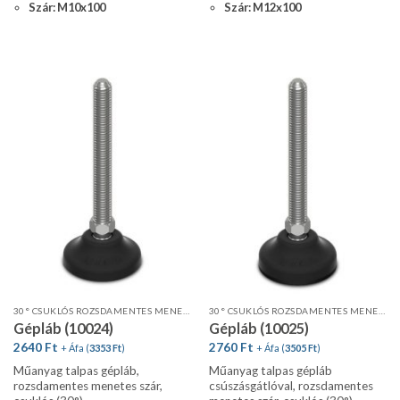
Szár: M10x100
Szár: M12x100
30° CSUKLÓS ROZSDAMENTES MENETES SZÁR, STANDARD PROFIL
30° CSUKLÓS ROZSDAMENTES MENETES SZÁR, STANDARD PROFIL, CSÚSZÁSGÁTLÓVAL
Gépláb (10024)
Gépláb (10025)
2640
Ft
2760
Ft
+ Áfa (
3353
Ft
)
+ Áfa (
3505
Ft
)
Műanyag talpas gépláb,
Műanyag talpas gépláb
rozsdamentes menetes szár,
csúszásgátlóval, rozsdamentes