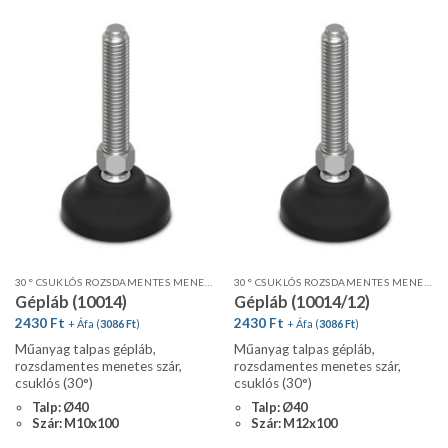
30° CSUKLÓS ROZSDAMENTES MENETES SZÁR, STANDARD PROFIL
30° CSUKLÓS ROZSDAMENTES MENETES SZÁR, STANDARD PROFIL
Gépláb (10014)
Gépláb (10014/12)
2430
Ft
2430
Ft
+ Áfa (
3086
Ft
)
+ Áfa (
3086
Ft
)
Műanyag talpas gépláb,
Műanyag talpas gépláb,
rozsdamentes menetes szár,
rozsdamentes menetes szár,
csuklós (30°)
csuklós (30°)
Talp: Ø40
Talp: Ø40
Szár: M10x100
Szár: M12x100