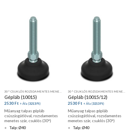
30° CSUKLÓS ROZSDAMENTES MENETES SZÁR, STANDARD PROFIL, CSÚSZÁSGÁTLÓVAL
30° CSUKLÓS ROZSDAMENTES MENETES SZÁR, STANDARD PROFIL, CSÚSZÁSGÁTLÓVAL
Gépláb (10015)
Gépláb (10015/12)
2530
Ft
2530
Ft
+ Áfa (
3213
Ft
)
+ Áfa (
3213
Ft
)
Műanyag talpas gépláb
Műanyag talpas gépláb
csúszásgátlóval, rozsdamentes
csúszásgátlóval, rozsdamentes
menetes szár, csuklós (30°)
menetes szár, csuklós (30°)
Talp: Ø40
Talp: Ø40