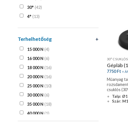
30°
(42)
4°
(13)
Terhelhetőség
+
15 000 N
(4)
16 000 N
(6)
Gépláb (
18 000 N
(16)
7750
Ft
+ Áf
20 000 N
(16)
Műanyag tal
rozsdament
25 000 N
(10)
csuklós (30
30 000 N
(6)
Talp: Ø
Szár: M
35 000 N
(18)
40 000 N
(1)