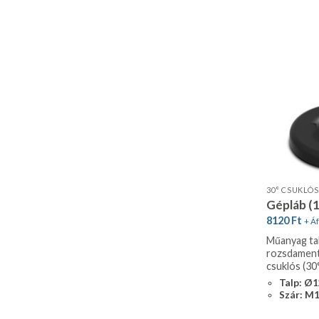
Gépláb (
8120
Ft
+ Áf
Műanyag tal
rozsdament
csuklós (30
Talp: Ø
Szár: M