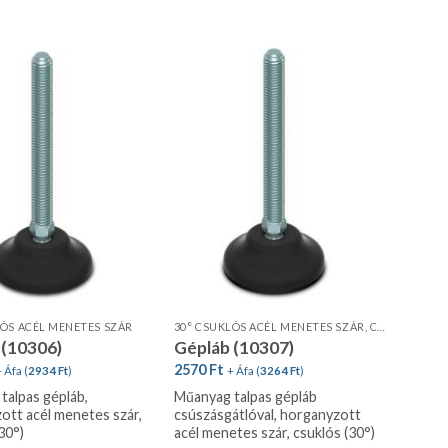
LÓS ACÉL MENETES SZÁR
30° CSUKLÓS ACÉL MENETES SZÁR, CSÚSZÁSGÁTLÓVAL
 (10306)
Gépláb (10307)
2570
Ft
 Áfa (
2934
Ft
)
+ Áfa (
3264
Ft
)
talpas gépláb,
Műanyag talpas gépláb
ott acél menetes szár,
csúszásgátlóval, horganyzott
30°)
acél menetes szár, csuklós (30°)