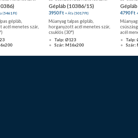
10386)
Gépláb (10386/15)
Gépláb
3950
Ft
4790
Ft
a (
5461
Ft
)
+ Áfa (
5017
Ft
)
+
pas gépláb,
Műanyag talpas gépláb,
Műanyag 
 acél menetes szár,
horganyzott acél menetes szár,
csúszásg
°)
csuklós (30°)
acél mene
123
Talp: Ø123
Talp:
16x200
Szár: M16x200
Szár: