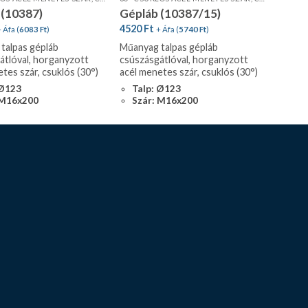
 (10387)
Gépláb (10387/15)
4520
Ft
 Áfa (
6083
Ft
)
+ Áfa (
5740
Ft
)
talpas gépláb
Műanyag talpas gépláb
átlóval, horganyzott
csúszásgátlóval, horganyzott
tes szár, csuklós (30°)
acél menetes szár, csuklós (30°)
 Ø123
Talp: Ø123
 M16x200
Szár: M16x200