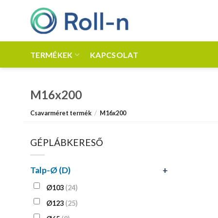
Skip
to
content
TERMÉKEK
KAPCSOLAT
M16x200
Csavarméret termék
/
M16x200
GÉPLÁBKERESŐ
Talp-Ø (D)
+
Ø103
(24)
Ø123
(25)