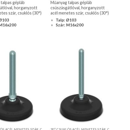
talpas gépláb
Műanyag talpas gépláb
átlóval, horganyzott
csúszásgátlóval, horganyzott
tes szár, csuklós (30°)
acél menetes szár, csuklós (30°)
 Ø103
Talp: Ø103
 M16x200
Szár: M16x200
30° CSUKLÓS ACÉL MENETES SZÁR, CSÚSZÁSGÁTLÓVAL
30° CSUKLÓS ACÉL MENETES SZÁR, CSÚSZÁSGÁTLÓVAL