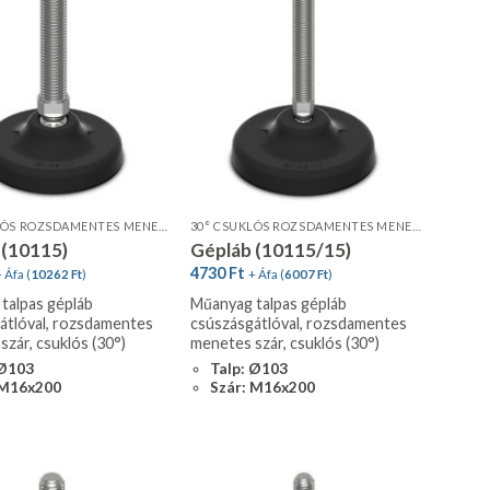
30° CSUKLÓS ROZSDAMENTES MENETES SZÁR, STANDARD PROFIL, CSÚSZÁSGÁTLÓVAL
30° CSUKLÓS ROZSDAMENTES MENETES SZÁR, STANDARD PROFIL, CSÚSZÁSGÁTLÓVAL
 (10115)
Gépláb (10115/15)
4730
Ft
 Áfa (
10262
Ft
)
+ Áfa (
6007
Ft
)
talpas gépláb
Műanyag talpas gépláb
átlóval, rozsdamentes
csúszásgátlóval, rozsdamentes
zár, csuklós (30°)
menetes szár, csuklós (30°)
 Ø103
Talp: Ø103
 M16x200
Szár: M16x200