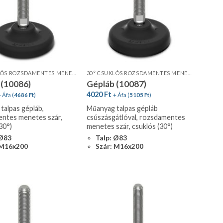
30° CSUKLÓS ROZSDAMENTES MENETES SZÁR, STANDARD PROFIL
30° CSUKLÓS ROZSDAMENTES MENETES SZÁR, STANDARD PROFIL, CSÚSZÁSGÁTLÓVAL
 (10086)
Gépláb (10087)
4020
Ft
 Áfa (
4686
Ft
)
+ Áfa (
5105
Ft
)
talpas gépláb,
Műanyag talpas gépláb
ntes menetes szár,
csúszásgátlóval, rozsdamentes
30°)
menetes szár, csuklós (30°)
 Ø83
Talp: Ø83
 M16x200
Szár: M16x200