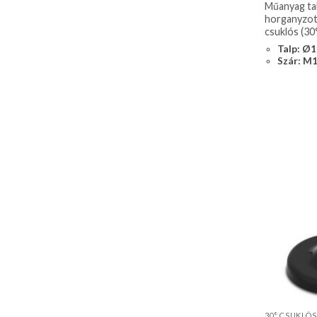
Műanyag tal
horganyzott
csuklós (30
Talp: Ø
Szár: M
30° CSUKLÓS