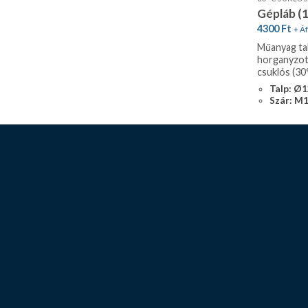
Gépláb (
4300
Ft
+ Áf
Műanyag tal
horganyzott
csuklós (30
Talp: Ø
Szár: M