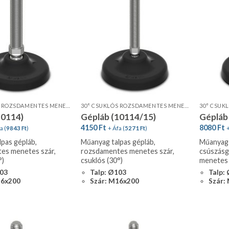
30° CSUKLÓS ROZSDAMENTES MENETES SZÁR, STANDARD PROFIL
30° CSUKLÓS ROZSDAMENTES MENETES SZÁR, STANDARD PROFIL
10114)
Gépláb (10114/15)
Gépláb
4150
Ft
8080
Ft
a (
9843
Ft
)
+ Áfa (
5271
Ft
)
+
pas gépláb,
Műanyag talpas gépláb,
Műanyag 
es menetes szár,
rozsdamentes menetes szár,
csúszásg
°)
csuklós (30°)
menetes s
103
Talp: Ø103
Talp:
16x200
Szár: M16x200
Szár: