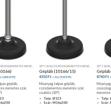
30° CSUKLÓS ROZSDAMENTES MENETES SZÁR, STANDARD PROFIL
30° CSUKLÓS ROZSDAMENTES MENETES SZÁR, STANDARD PROFIL
10166)
Gépláb (10166/15)
Gépláb
4350
Ft
8740
Ft
a (
10312
Ft
)
+ Áfa (
5525
Ft
)
+
pas gépláb,
Műanyag talpas gépláb,
Műanyag 
es menetes szár,
rozsdamentes menetes szár,
csúszásg
°)
csuklós (30°)
menetes s
123
Talp: Ø123
Talp:
16x200
Szár: M16x200
Szár: