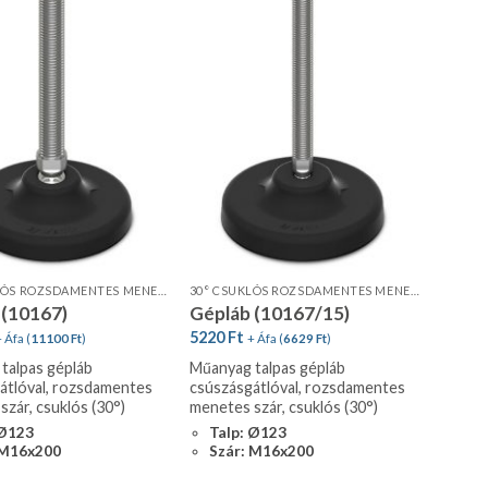
30° CSUKLÓS ROZSDAMENTES MENETES SZÁR, STANDARD PROFIL, CSÚSZÁSGÁTLÓVAL
30° CSUKLÓS ROZSDAMENTES MENETES SZÁR, STANDARD PROFIL, CSÚSZÁSGÁTLÓVAL
 (10167)
Gépláb (10167/15)
5220
Ft
 Áfa (
11100
Ft
)
+ Áfa (
6629
Ft
)
talpas gépláb
Műanyag talpas gépláb
átlóval, rozsdamentes
csúszásgátlóval, rozsdamentes
zár, csuklós (30°)
menetes szár, csuklós (30°)
 Ø123
Talp: Ø123
 M16x200
Szár: M16x200