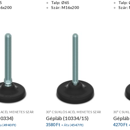
65
Talp: Ø65
Talp:
16x200
Szár: M16x200
Szár:
 ACÉL MENETES SZÁR
30° CSUKLÓS ACÉL MENETES SZÁR
10334)
Gépláb (10334/15)
Gépláb
3580
Ft
4270
Ft
a (
4940
Ft
)
+ Áfa (
4547
Ft
)
+