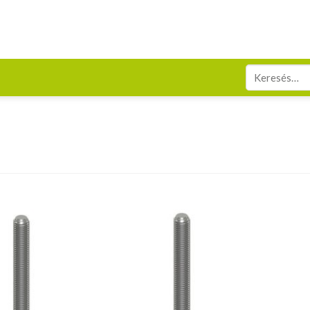
Keresés
a
következőre: