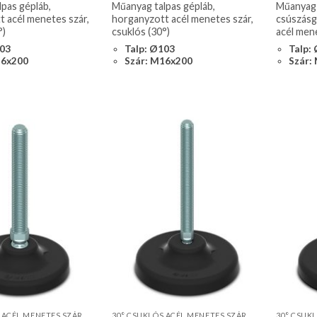
pas gépláb,
Műanyag talpas gépláb,
Műanyag 
 acél menetes szár,
horganyzott acél menetes szár,
csúszásg
°)
csuklós (30°)
acél mene
103
Talp: Ø103
Talp:
16x200
Szár: M16x200
Szár:
 ACÉL MENETES SZÁR
30° CSUKLÓS ACÉL MENETES SZÁR