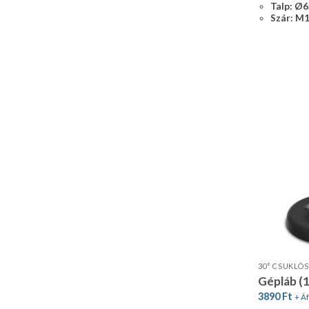
Talp: Ø
Szár: M
30° CSUKLÓS
Gépláb (
3890
Ft
+ Áf