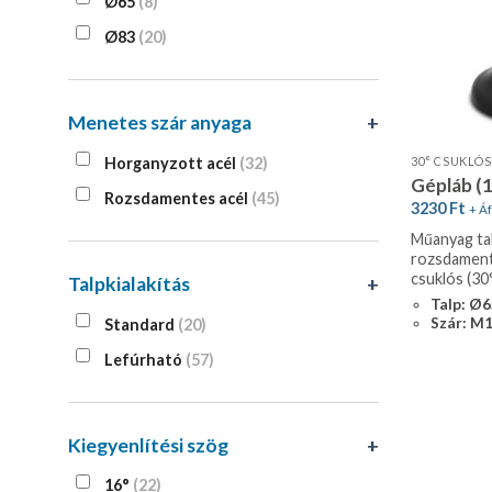
Ø65
(8)
Ø83
(20)
Menetes szár anyaga
+
Horganyzott acél
(32)
Gépláb (
Rozsdamentes acél
(45)
3230
Ft
+ Áf
Műanyag tal
rozsdament
csuklós (30
Talpkialakítás
+
Talp: Ø
Szár: M
Standard
(20)
Lefúrható
(57)
Kiegyenlítési szög
+
16°
(22)