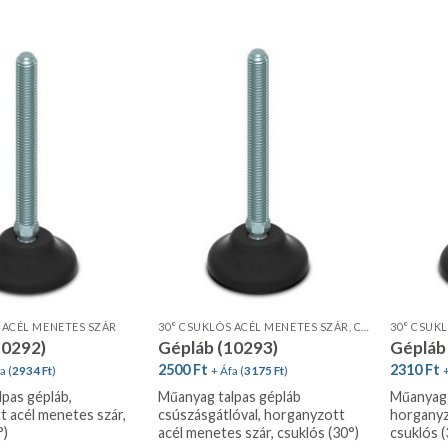
 ACÉL MENETES SZÁR
30° CSUKLÓS ACÉL MENETES SZÁR, CSÚSZÁSGÁTLÓVAL
30° CSUK
10292)
Gépláb (10293)
Gépláb
2500
Ft
2310
Ft
a (
2934
Ft
)
+ Áfa (
3175
Ft
)
+
pas gépláb,
Műanyag talpas gépláb
Műanyag 
 acél menetes szár,
csúszásgátlóval, horganyzott
horganyz
°)
acél menetes szár, csuklós (30°)
csuklós (