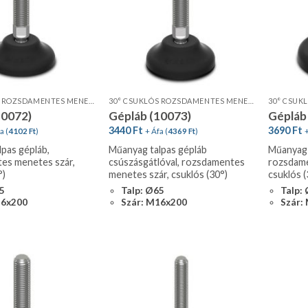
30° CSUKLÓS ROZSDAMENTES MENETES SZÁR, STANDARD PROFIL
30° CSUKLÓS ROZSDAMENTES MENETES SZÁR, STANDARD PROFIL, CSÚSZÁSGÁTLÓVAL
10072)
Gépláb (10073)
Gépláb
3440
Ft
3690
Ft
a (
4102
Ft
)
+ Áfa (
4369
Ft
)
+
pas gépláb,
Műanyag talpas gépláb
Műanyag 
es menetes szár,
csúszásgátlóval, rozsdamentes
rozsdame
°)
menetes szár, csuklós (30°)
csuklós (
65
Talp: Ø65
Talp:
16x200
Szár: M16x200
Szár: