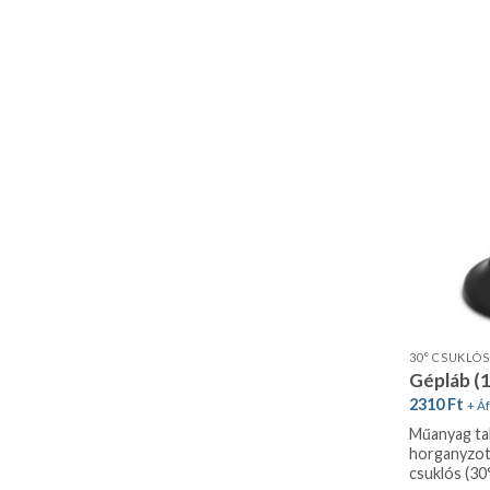
30° CSUKLÓS
Gépláb (
2310
Ft
+ Áf
Műanyag tal
horganyzott
csuklós (30