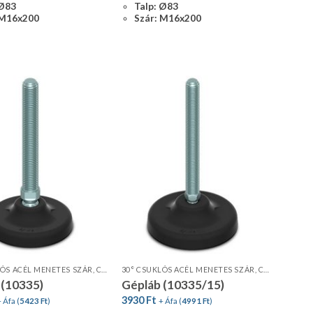
 Ø83
Talp: Ø83
 M16x200
Szár: M16x200
30° CSUKLÓS ACÉL MENETES SZÁR, CSÚSZÁSGÁTLÓVAL
30° CSUKLÓS ACÉL MENETES SZÁR, CSÚSZÁSGÁTLÓVAL
 (10335)
Gépláb (10335/15)
3930
Ft
 Áfa (
5423
Ft
)
+ Áfa (
4991
Ft
)