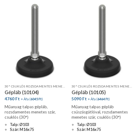
30° CSUKLÓS ROZSDAMENTES MENETES SZÁR, STANDARD PROFIL
30° CSUKLÓS ROZSDAMENTES MENETES SZÁR, STANDARD PROFIL, CSÚSZÁSGÁTLÓVAL
Gépláb (10104)
Gépláb (10105)
4760
Ft
5090
Ft
+ Áfa (
6045
Ft
)
+ Áfa (
6464
Ft
)
Műanyag talpas gépláb,
Műanyag talpas gépláb
rozsdamentes menetes szár,
csúszásgátlóval, rozsdamentes
csuklós (30°)
menetes szár, csuklós (30°)
Talp: Ø103
Talp: Ø103
Szár: M16x75
Szár: M16x75