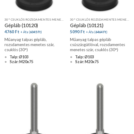
30° CSUKLÓS ROZSDAMENTES MENETES SZÁR, STANDARD PROFIL
30° CSUKLÓS ROZSDAMENTES MENETES SZÁR, STANDARD PROFIL, CSÚSZÁSGÁTLÓVAL
Gépláb (10120)
Gépláb (10121)
4760
Ft
5090
Ft
+ Áfa (
6045
Ft
)
+ Áfa (
6464
Ft
)
Műanyag talpas gépláb,
Műanyag talpas gépláb
rozsdamentes menetes szár,
csúszásgátlóval, rozsdamentes
csuklós (30°)
menetes szár, csuklós (30°)
Talp: Ø103
Talp: Ø103
Szár: M20x75
Szár: M20x75