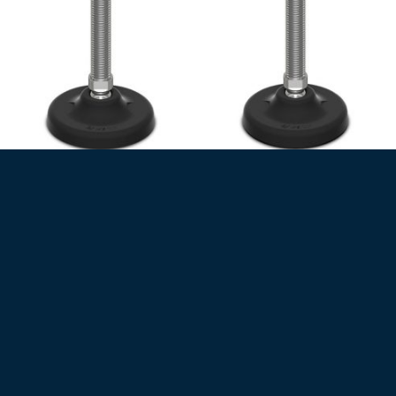
30° CSUKLÓS ROZSDAMENTES MENETES SZÁR, STANDARD PROFIL
30° CSUKLÓS ROZSDAMENTES MENETES SZÁR, STANDARD PROFIL, CSÚSZÁSGÁTLÓVAL
Gépláb (10128)
Gépláb (10129)
6730
Ft
7060
Ft
+ Áfa (
8547
Ft
)
+ Áfa (
8966
Ft
)
Műanyag talpas gépláb,
Műanyag talpas gépláb
rozsdamentes menetes szár,
csúszásgátlóval, rozsdamentes
csuklós (30°)
menetes szár, csuklós (30°)
Talp: Ø103
Talp: Ø103
Szár: M20x175
Szár: M20x175