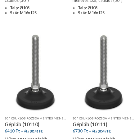
csuklós (30°)
menetes szár, csuklós (30°)
Talp: Ø103
Talp: Ø103
Szár: M16x125
Szár: M16x125
30° CSUKLÓS ROZSDAMENTES MENETES SZÁR, STANDARD PROFIL
30° CSUKLÓS ROZSDAMENTES MENETES SZÁR, STANDARD PROFIL, CSÚSZÁSGÁTLÓVAL
Gépláb (10110)
Gépláb (10111)
6410
Ft
6730
Ft
+ Áfa (
8141
Ft
)
+ Áfa (
8547
Ft
)