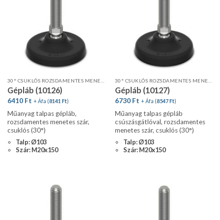
30° CSUKLÓS ROZSDAMENTES MENETES SZÁR, STANDARD PROFIL
30° CSUKLÓS ROZSDAMENTES MENETES SZÁR, STANDARD PROFIL, CSÚSZÁSGÁTLÓVAL
Gépláb (10126)
Gépláb (10127)
6410
Ft
6730
Ft
+ Áfa (
8141
Ft
)
+ Áfa (
8547
Ft
)
Műanyag talpas gépláb,
Műanyag talpas gépláb
rozsdamentes menetes szár,
csúszásgátlóval, rozsdamentes
csuklós (30°)
menetes szár, csuklós (30°)
Talp: Ø103
Talp: Ø103
Szár: M20x150
Szár: M20x150