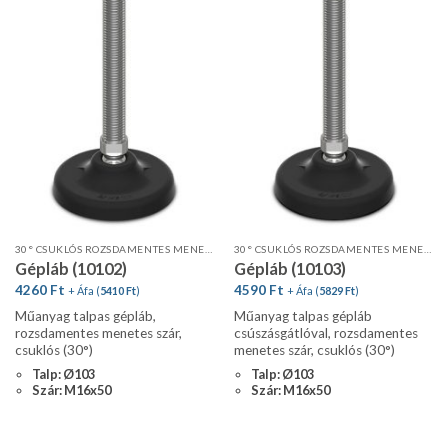
30° CSUKLÓS ROZSDAMENTES MENETES SZÁR, STANDARD PROFIL
30° CSUKLÓS ROZSDAMENTES MENETES SZÁR, STANDARD PROFIL, CSÚSZÁSGÁTLÓVAL
Gépláb (10102)
Gépláb (10103)
4260
Ft
4590
Ft
+ Áfa (
5410
Ft
)
+ Áfa (
5829
Ft
)
Műanyag talpas gépláb,
Műanyag talpas gépláb
rozsdamentes menetes szár,
csúszásgátlóval, rozsdamentes
csuklós (30°)
menetes szár, csuklós (30°)
Talp: Ø103
Talp: Ø103
Szár: M16x50
Szár: M16x50