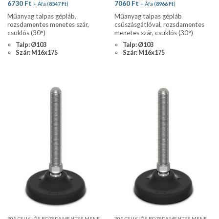
6730
Ft
7060
Ft
+ Áfa (
8547
Ft
)
+ Áfa (
8966
Ft
)
Műanyag talpas gépláb,
Műanyag talpas gépláb
rozsdamentes menetes szár,
csúszásgátlóval, rozsdamentes
csuklós (30°)
menetes szár, csuklós (30°)
Talp: Ø103
Talp: Ø103
Szár: M16x175
Szár: M16x175
30° CSUKLÓS ROZSDAMENTES MENETES SZÁR, STANDARD PROFIL
30° CSUKLÓS ROZSDAMENTES MENETES SZÁR, STANDARD PROFIL, CSÚSZÁSGÁTLÓVAL