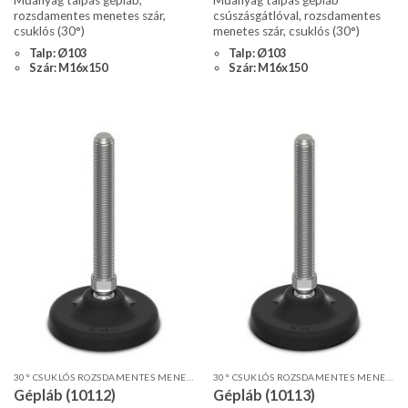
Műanyag talpas gépláb,
Műanyag talpas gépláb
rozsdamentes menetes szár,
csúszásgátlóval, rozsdamentes
csuklós (30°)
menetes szár, csuklós (30°)
Talp: Ø103
Talp: Ø103
Szár: M16x150
Szár: M16x150
30° CSUKLÓS ROZSDAMENTES MENETES SZÁR, STANDARD PROFIL
30° CSUKLÓS ROZSDAMENTES MENETES SZÁR, STANDARD PROFIL, CSÚSZÁSGÁTLÓVAL
Gépláb (10112)
Gépláb (10113)