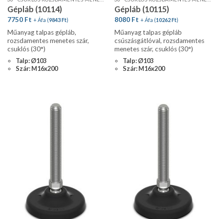
Gépláb (10114)
Gépláb (10115)
7750
Ft
8080
Ft
+ Áfa (
9843
Ft
)
+ Áfa (
10262
Ft
)
Műanyag talpas gépláb,
Műanyag talpas gépláb
rozsdamentes menetes szár,
csúszásgátlóval, rozsdamentes
csuklós (30°)
menetes szár, csuklós (30°)
Talp: Ø103
Talp: Ø103
Szár: M16x200
Szár: M16x200