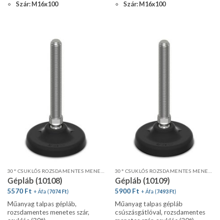
Szár: M16x100
Szár: M16x100
30° CSUKLÓS ROZSDAMENTES MENETES SZÁR, STANDARD PROFIL
30° CSUKLÓS ROZSDAMENTES MENETES SZÁR, STANDARD PROFIL, CSÚSZÁSGÁTLÓVAL
Gépláb (10108)
Gépláb (10109)
5570
Ft
5900
Ft
+ Áfa (
7074
Ft
)
+ Áfa (
7493
Ft
)
Műanyag talpas gépláb,
Műanyag talpas gépláb
rozsdamentes menetes szár,
csúszásgátlóval, rozsdamentes