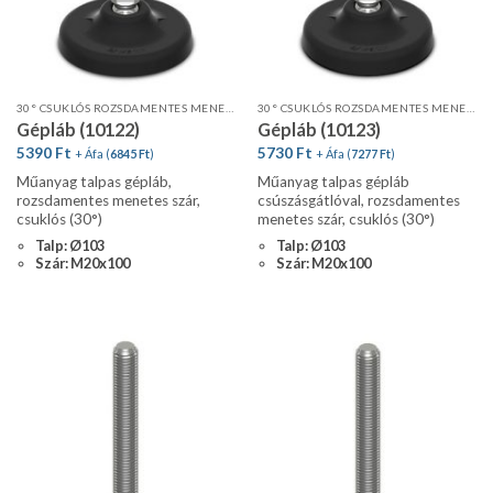
30° CSUKLÓS ROZSDAMENTES MENETES SZÁR, STANDARD PROFIL
30° CSUKLÓS ROZSDAMENTES MENETES SZÁR, STANDARD PROFIL, CSÚSZÁSGÁTLÓVAL
Gépláb (10122)
Gépláb (10123)
5390
Ft
5730
Ft
+ Áfa (
6845
Ft
)
+ Áfa (
7277
Ft
)
Műanyag talpas gépláb,
Műanyag talpas gépláb
rozsdamentes menetes szár,
csúszásgátlóval, rozsdamentes
csuklós (30°)
menetes szár, csuklós (30°)
Talp: Ø103
Talp: Ø103
Szár: M20x100
Szár: M20x100