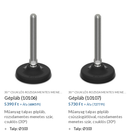
30° CSUKLÓS ROZSDAMENTES MENETES SZÁR, STANDARD PROFIL
30° CSUKLÓS ROZSDAMENTES MENETES SZÁR, STANDARD PROFIL, CSÚSZÁSGÁTLÓVAL
Gépláb (10106)
Gépláb (10107)
5390
Ft
5730
Ft
+ Áfa (
6845
Ft
)
+ Áfa (
7277
Ft
)
Műanyag talpas gépláb,
Műanyag talpas gépláb
rozsdamentes menetes szár,
csúszásgátlóval, rozsdamentes
csuklós (30°)
menetes szár, csuklós (30°)
Talp: Ø103
Talp: Ø103