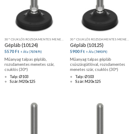
30° CSUKLÓS ROZSDAMENTES MENETES SZÁR, STANDARD PROFIL
30° CSUKLÓS ROZSDAMENTES MENETES SZÁR, STANDARD PROFIL, CSÚSZÁSGÁTLÓVAL
Gépláb (10124)
Gépláb (10125)
5570
Ft
5900
Ft
+ Áfa (
7074
Ft
)
+ Áfa (
7493
Ft
)
Műanyag talpas gépláb,
Műanyag talpas gépláb
rozsdamentes menetes szár,
csúszásgátlóval, rozsdamentes
csuklós (30°)
menetes szár, csuklós (30°)
Talp: Ø103
Talp: Ø103
Szár: M20x125
Szár: M20x125