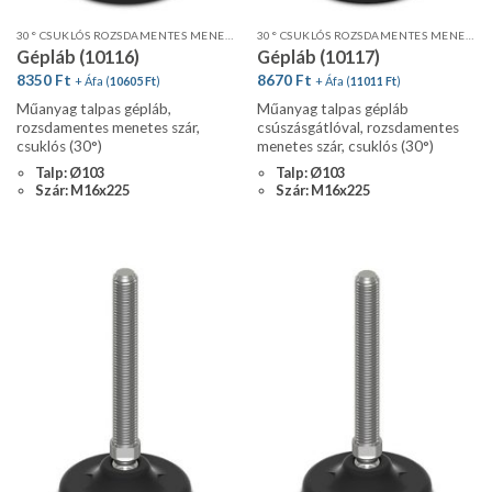
30° CSUKLÓS ROZSDAMENTES MENETES SZÁR, STANDARD PROFIL
30° CSUKLÓS ROZSDAMENTES MENETES SZÁR, STANDARD PROFIL, CSÚSZÁSGÁTLÓVAL
Gépláb (10116)
Gépláb (10117)
8350
Ft
8670
Ft
+ Áfa (
10605
Ft
)
+ Áfa (
11011
Ft
)
Műanyag talpas gépláb,
Műanyag talpas gépláb
rozsdamentes menetes szár,
csúszásgátlóval, rozsdamentes
csuklós (30°)
menetes szár, csuklós (30°)
Talp: Ø103
Talp: Ø103
Szár: M16x225
Szár: M16x225