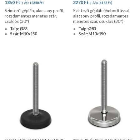
1850
Ft
3270
Ft
+ Áfa (
2350
Ft
)
+ Áfa (
4153
Ft
)
Szintező gépláb, alacsony profil,
Szintező gépláb fémborítással,
rozsdamentes menetes szár,
alacsony profil, rozsdamentes
csuklós (30°)
menetes szár, csuklós (30°)
Talp: Ø83
Talp: Ø83
Szár: M10x150
Szár: M10x150
30° CSUKLÓS ROZSDAMENTES MENETES SZÁR, ALACSONY PROFIL, CSÚSZÁSGÁTLÓVAL
30° CSUKLÓS ROZSDAMENTES MENETES SZÁR FÉMBORÍTÁSSAL, CSÚSZÁSGÁTLÓVAL