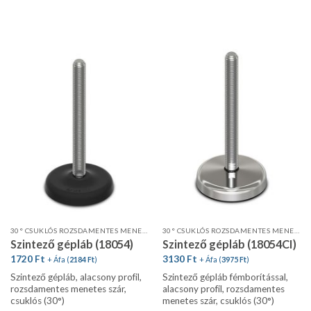
30° CSUKLÓS ROZSDAMENTES MENETES SZÁR, ALACSONY PROFIL
30° CSUKLÓS ROZSDAMENTES MENETES SZÁR FÉMBORÍTÁSSAL
Szintező gépláb (18054)
Szintező gépláb (18054CI)
1720
Ft
3130
Ft
+ Áfa (
2184
Ft
)
+ Áfa (
3975
Ft
)
Szintező gépláb, alacsony profil,
Szintező gépláb fémborítással,
rozsdamentes menetes szár,
alacsony profil, rozsdamentes
csuklós (30°)
menetes szár, csuklós (30°)