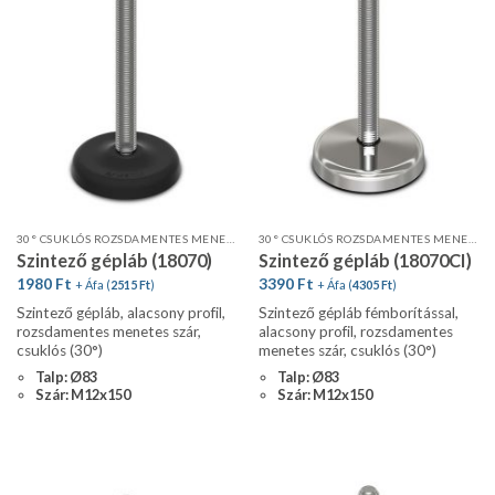
30° CSUKLÓS ROZSDAMENTES MENETES SZÁR, ALACSONY PROFIL
30° CSUKLÓS ROZSDAMENTES MENETES SZÁR FÉMBORÍTÁSSAL
Szintező gépláb (18070)
Szintező gépláb (18070CI)
1980
Ft
3390
Ft
+ Áfa (
2515
Ft
)
+ Áfa (
4305
Ft
)
Szintező gépláb, alacsony profil,
Szintező gépláb fémborítással,
rozsdamentes menetes szár,
alacsony profil, rozsdamentes
csuklós (30°)
menetes szár, csuklós (30°)
Talp: Ø83
Talp: Ø83
Szár: M12x150
Szár: M12x150