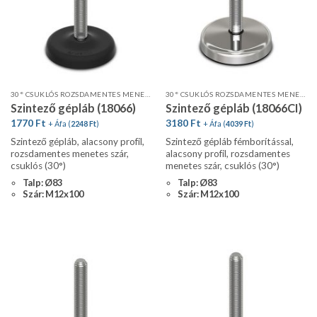
30° CSUKLÓS ROZSDAMENTES MENETES SZÁR, ALACSONY PROFIL
30° CSUKLÓS ROZSDAMENTES MENETES SZÁR FÉMBORÍTÁSSAL
Szintező gépláb (18066)
Szintező gépláb (18066CI)
1770
Ft
3180
Ft
+ Áfa (
2248
Ft
)
+ Áfa (
4039
Ft
)
Szintező gépláb, alacsony profil,
Szintező gépláb fémborítással,
rozsdamentes menetes szár,
alacsony profil, rozsdamentes
csuklós (30°)
menetes szár, csuklós (30°)
Talp: Ø83
Talp: Ø83
Szár: M12x100
Szár: M12x100