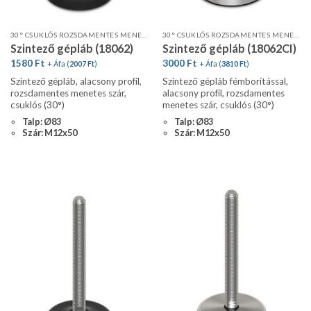
30° CSUKLÓS ROZSDAMENTES MENETES SZÁR, ALACSONY PROFIL
30° CSUKLÓS ROZSDAMENTES MENETES SZÁR FÉMBORÍTÁSSAL
Szintező gépláb (18062)
Szintező gépláb (18062CI)
1580
Ft
3000
Ft
+ Áfa (
2007
Ft
)
+ Áfa (
3810
Ft
)
Szintező gépláb, alacsony profil,
Szintező gépláb fémborítással,
rozsdamentes menetes szár,
alacsony profil, rozsdamentes
csuklós (30°)
menetes szár, csuklós (30°)
Talp: Ø83
Talp: Ø83
Szár: M12x50
Szár: M12x50