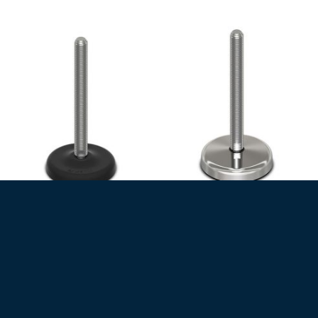
30° CSUKLÓS ROZSDAMENTES MENETES SZÁR, ALACSONY PROFIL
30° CSUKLÓS ROZSDAMENTES MENETES SZÁR FÉMBORÍTÁSSAL
Szintező gépláb (18074)
Szintező gépláb (18074CI)
2240
Ft
3660
Ft
+ Áfa (
2845
Ft
)
+ Áfa (
4648
Ft
)
Szintező gépláb, alacsony profil,
Szintező gépláb fémborítással,
rozsdamentes menetes szár,
alacsony profil, rozsdamentes
csuklós (30°)
menetes szár, csuklós (30°)
Talp: Ø83
Talp: Ø83
Szár: M16x100
Szár: M16x100