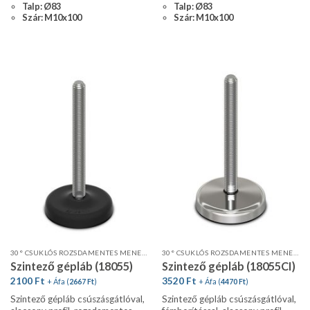
Talp: Ø83
Talp: Ø83
Szár: M10x100
Szár: M10x100
30° CSUKLÓS ROZSDAMENTES MENETES SZÁR, ALACSONY PROFIL, CSÚSZÁSGÁTLÓVAL
30° CSUKLÓS ROZSDAMENTES MENETES SZÁR FÉMBORÍTÁSSAL, CSÚSZÁSGÁTLÓVAL
Szintező gépláb (18055)
Szintező gépláb (18055CI)
2100
Ft
3520
Ft
+ Áfa (
2667
Ft
)
+ Áfa (
4470
Ft
)
Szintező gépláb csúszásgátlóval,
Szintező gépláb csúszásgátlóval,