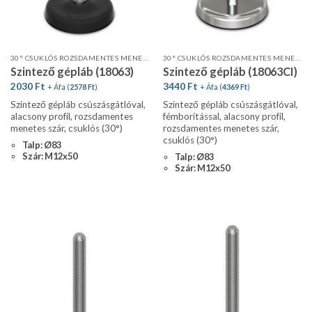
30° CSUKLÓS ROZSDAMENTES MENETES SZÁR, ALACSONY PROFIL, CSÚSZÁSGÁTLÓVAL
30° CSUKLÓS ROZSDAMENTES MENETES SZÁR FÉMBORÍTÁSSAL, CSÚSZÁSGÁTLÓVAL
Szintező gépláb (18063)
Szintező gépláb (18063CI)
2030
Ft
3440
Ft
+ Áfa (
2578
Ft
)
+ Áfa (
4369
Ft
)
Szintező gépláb csúszásgátlóval,
Szintező gépláb csúszásgátlóval,
alacsony profil, rozsdamentes
fémborítással, alacsony profil,
menetes szár, csuklós (30°)
rozsdamentes menetes szár,
csuklós (30°)
Talp: Ø83
Szár: M12x50
Talp: Ø83
Szár: M12x50