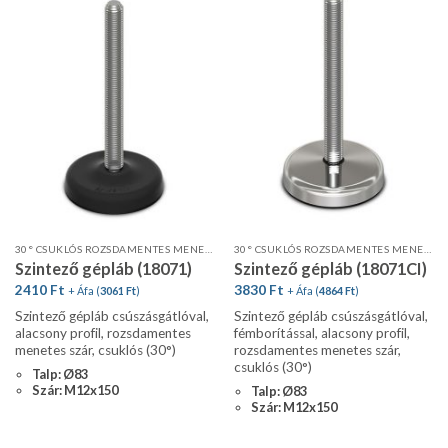
30° CSUKLÓS ROZSDAMENTES MENETES SZÁR, ALACSONY PROFIL, CSÚSZÁSGÁTLÓVAL
30° CSUKLÓS ROZSDAMENTES MENETES SZÁR FÉMBORÍTÁSSAL, CSÚSZÁSGÁTLÓVAL
Szintező gépláb (18071)
Szintező gépláb (18071CI)
2410
Ft
3830
Ft
+ Áfa (
3061
Ft
)
+ Áfa (
4864
Ft
)
Szintező gépláb csúszásgátlóval,
Szintező gépláb csúszásgátlóval,
alacsony profil, rozsdamentes
fémborítással, alacsony profil,
menetes szár, csuklós (30°)
rozsdamentes menetes szár,
csuklós (30°)
Talp: Ø83
Szár: M12x150
Talp: Ø83
Szár: M12x150