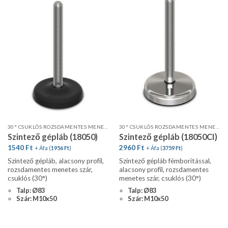
30° CSUKLÓS ROZSDAMENTES MENETES SZÁR, ALACSONY PROFIL
30° CSUKLÓS ROZSDAMENTES MENETES SZÁR FÉMBORÍTÁSSAL
Szintező gépláb (18050)
Szintező gépláb (18050CI)
1540
Ft
2960
Ft
+ Áfa (
1956
Ft
)
+ Áfa (
3759
Ft
)
Szintező gépláb, alacsony profil,
Szintező gépláb fémborítással,
rozsdamentes menetes szár,
alacsony profil, rozsdamentes
csuklós (30°)
menetes szár, csuklós (30°)
Talp: Ø83
Talp: Ø83
Szár: M10x50
Szár: M10x50