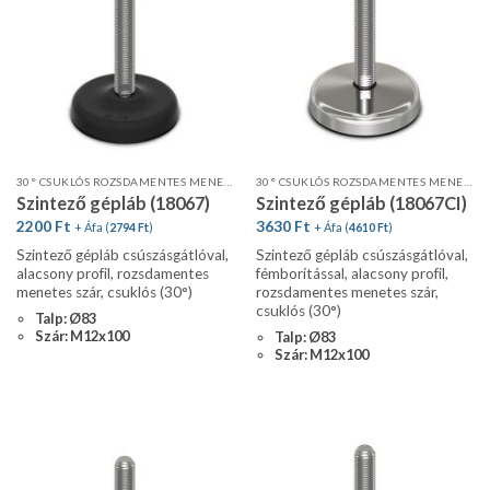
30° CSUKLÓS ROZSDAMENTES MENETES SZÁR, ALACSONY PROFIL, CSÚSZÁSGÁTLÓVAL
30° CSUKLÓS ROZSDAMENTES MENETES SZÁR FÉMBORÍTÁSSAL, CSÚSZÁSGÁTLÓVAL
Szintező gépláb (18067)
Szintező gépláb (18067CI)
2200
Ft
3630
Ft
+ Áfa (
2794
Ft
)
+ Áfa (
4610
Ft
)
Szintező gépláb csúszásgátlóval,
Szintező gépláb csúszásgátlóval,
alacsony profil, rozsdamentes
fémborítással, alacsony profil,
menetes szár, csuklós (30°)
rozsdamentes menetes szár,
csuklós (30°)
Talp: Ø83
Szár: M12x100
Talp: Ø83
Szár: M12x100