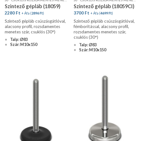
Szintező gépláb (18059)
Szintező gépláb (18059CI)
2280
Ft
3700
Ft
+ Áfa (
2896
Ft
)
+ Áfa (
4699
Ft
)
Szintező gépláb csúszásgátlóval,
Szintező gépláb csúszásgátlóval,
alacsony profil, rozsdamentes
fémborítással, alacsony profil,
menetes szár, csuklós (30°)
rozsdamentes menetes szár,
csuklós (30°)
Talp: Ø83
Szár: M10x150
Talp: Ø83
Szár: M10x150