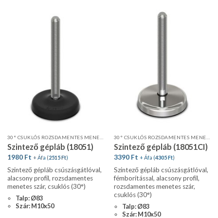
30° CSUKLÓS ROZSDAMENTES MENETES SZÁR, ALACSONY PROFIL, CSÚSZÁSGÁTLÓVAL
30° CSUKLÓS ROZSDAMENTES MENETES SZÁR FÉMBORÍTÁSSAL, CSÚSZÁSGÁTLÓVAL
Szintező gépláb (18051)
Szintező gépláb (18051CI)
1980
Ft
3390
Ft
+ Áfa (
2515
Ft
)
+ Áfa (
4305
Ft
)
Szintező gépláb csúszásgátlóval,
Szintező gépláb csúszásgátlóval,
alacsony profil, rozsdamentes
fémborítással, alacsony profil,
menetes szár, csuklós (30°)
rozsdamentes menetes szár,
csuklós (30°)
Talp: Ø83
Szár: M10x50
Talp: Ø83
Szár: M10x50