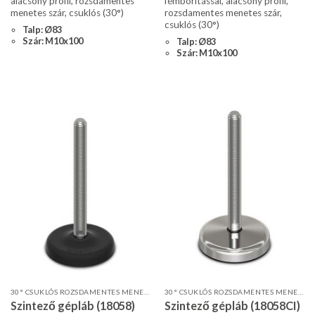
alacsony profil, rozsdamentes
fémborítással, alacsony profil,
menetes szár, csuklós (30°)
rozsdamentes menetes szár,
csuklós (30°)
Talp: Ø83
Szár: M10x100
Talp: Ø83
Szár: M10x100
30° CSUKLÓS ROZSDAMENTES MENETES SZÁR, ALACSONY PROFIL
30° CSUKLÓS ROZSDAMENTES MENETES SZÁR FÉMBORÍTÁSSAL
Szintező gépláb (18058)
Szintező gépláb (18058CI)