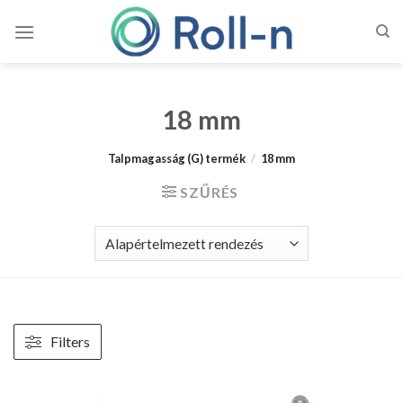
Skip
to
content
18 mm
Talpmagasság (G) termék
/
18 mm
SZŰRÉS
Filters