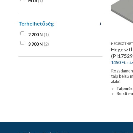
M16
(1)
Terhelhetőség
+
2 200 N
(1)
3 900 N
(2)
HEGESZTHET
Hegeszth
(PI17529
1450
Ft
+ Áf
Rozsdament
talp belső m
alakú
Talpmér
Belső me