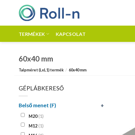
Skip
to
content
TERMÉKEK
KAPCSOLAT
60x40 mm
Talpméret (LxL1) termék
/
60x40 mm
GÉPLÁBKERESŐ
Belső menet (F)
+
M20
(1)
M12
(1)