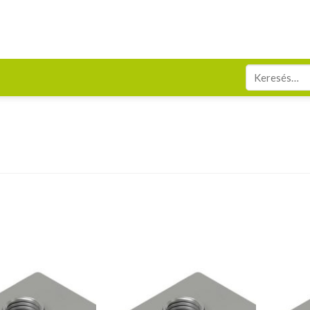
Keresés
a
következőre: