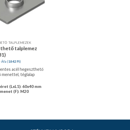
ETŐ TALPLEMEZEK
thető talplemez
31)
 Áfa (
1842
Ft
)
ntes acél hegeszthető
ő menettel, téglalap
éret (LxL1): 60x40 mm
 menet (F): M20