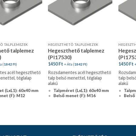
Ő TALPLEMEZEK
HEGESZTHETŐ TALPLEMEZEK
HEGESZTH
ető talplemez
Hegeszthető talplemez
Hegesz
)
(PI17530)
(PI175
1450
Ft
1450
Ft
a (
1842
Ft
)
+ Áfa (
1842
Ft
)
+
es acél hegeszthető
Rozsdamentes acél hegeszthető
Rozsdame
enettel, téglalap
talp belső menettel, téglalap
talp bels
alakú
alakú
et (LxL1): 60x40 mm
Talpméret (LxL1): 60x40 mm
Talpm
net (F): M12
Belső menet (F): M16
Belső