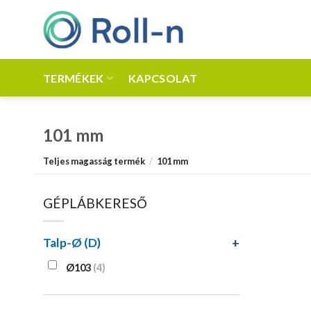
Skip
to
content
TERMÉKEK
KAPCSOLAT
101 mm
Teljes magasság termék
/
101 mm
GÉPLÁBKERESŐ
Talp-Ø (D)
+
Ø103
(4)