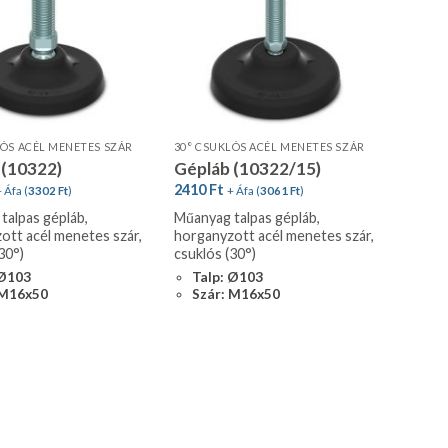
LÓS ACÉL MENETES SZÁR
30° CSUKLÓS ACÉL MENETES SZÁR
 (10322)
Gépláb (10322/15)
2410
Ft
 Áfa (
3302
Ft
)
+ Áfa (
3061
Ft
)
talpas gépláb,
Műanyag talpas gépláb,
ott acél menetes szár,
horganyzott acél menetes szár,
30°)
csuklós (30°)
 Ø103
Talp: Ø103
 M16x50
Szár: M16x50