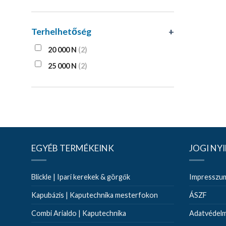
Terhelhetőség
+
20 000 N
(2)
25 000 N
(2)
EGYÉB TERMÉKEINK
JOGI NY
Blickle | Ipari kerekek & görgők
Impresszu
Kapubázis | Kaputechnika mesterfokon
ÁSZF
Combi Arialdo | Kaputechnika
Adatvédelmi