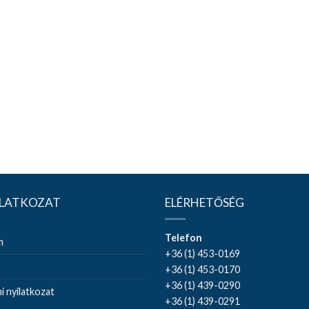
ILATKOZAT
ELÉRHETŐSÉG
Telefon
m
+36 (1) 453-0169
+36 (1) 453-0170
+36 (1) 439-0290
 nyilatkozat
+36 (1) 439-0291