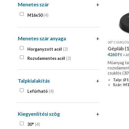
Menetes szár
+
M16x50
(4)
Menetes szár anyaga
+
Gépláb (
Horganyzott acél
(2)
4260
Ft
+ Áf
Rozsdamentes acél
(2)
Műanyag tal
rozsdament
csuklós (30
Talp: Ø
Talpkialakítás
+
Szár: M
Lefúrható
(4)
Kiegyenlítési szög
+
30°
(4)