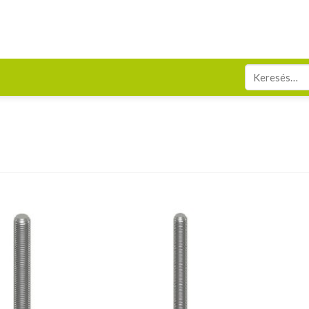
Keresés
a
következőre: