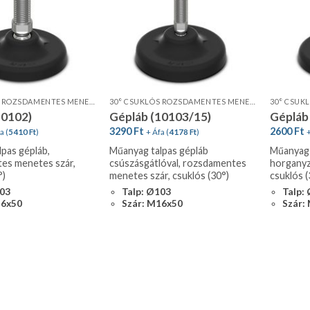
30° CSUKLÓS ROZSDAMENTES MENETES SZÁR, STANDARD PROFIL
30° CSUKLÓS ROZSDAMENTES MENETES SZÁR, STANDARD PROFIL, CSÚSZÁSGÁTLÓVAL
30° CSUK
10102)
Gépláb (10103/15)
Gépláb
3290
Ft
2600
Ft
a (
5410
Ft
)
+ Áfa (
4178
Ft
)
+
pas gépláb,
Műanyag talpas gépláb
Műanyag 
es menetes szár,
csúszásgátlóval, rozsdamentes
horganyz
°)
menetes szár, csuklós (30°)
csuklós (
103
Talp: Ø103
Talp:
16x50
Szár: M16x50
Szár: