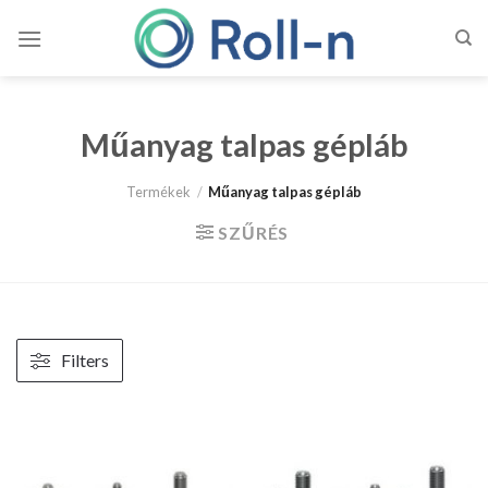
Skip
to
content
Műanyag talpas gépláb
Termékek
/
Műanyag talpas gépláb
SZŰRÉS
Filters