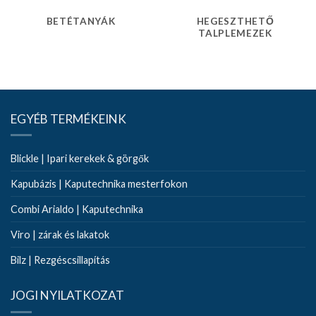
BETÉTANYÁK
HEGESZTHETŐ
TALPLEMEZEK
EGYÉB TERMÉKEINK
Blickle | Ipari kerekek & görgők
Kapubázis | Kaputechnika mesterfokon
Combi Arialdo | Kaputechnika
Viro | zárak és lakatok
Bilz | Rezgéscsillapítás
JOGI NYILATKOZAT