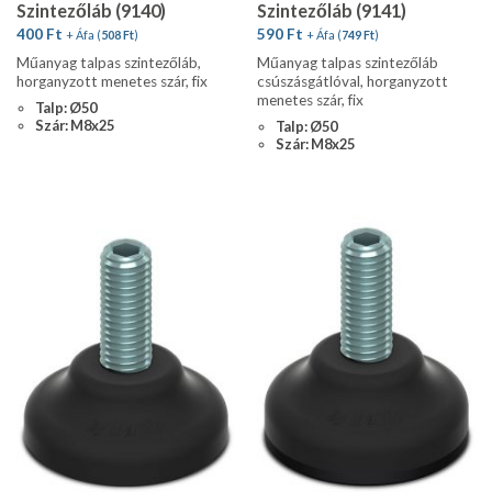
Szintezőláb (9140)
Szintezőláb (9141)
400
Ft
590
Ft
+ Áfa (
508
Ft
)
+ Áfa (
749
Ft
)
Műanyag talpas szintezőláb,
Műanyag talpas szintezőláb
horganyzott menetes szár, fix
csúszásgátlóval, horganyzott
menetes szár, fix
Talp: Ø50
Szár: M8x25
Talp: Ø50
Szár: M8x25