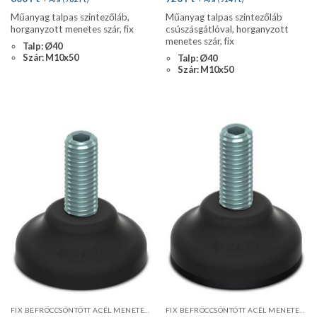
Műanyag talpas szintezőláb,
Műanyag talpas szintezőláb
horganyzott menetes szár, fix
csúszásgátlóval, horganyzott
menetes szár, fix
Talp: Ø40
Szár: M10x50
Talp: Ø40
Szár: M10x50
FIX BEFRÖCCSÖNTÖTT ACÉL MENETES SZÁR
FIX BEFRÖCCSÖNTÖTT ACÉL MENETES SZÁR