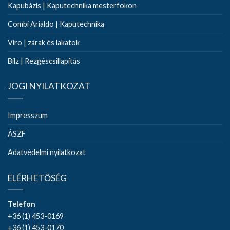
Kapubázis | Kaputechnika mesterfokon
Combi Arialdo | Kaputechnika
Viro | zárak és lakatok
Bilz | Rezgéscsillapítás
JOGI NYILATKOZAT
Impresszum
ÁSZF
Adatvédelmi nyilatkozat
ELÉRHETŐSÉG
Telefon
+36 (1) 453-0169
+36 (1) 453-0170