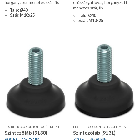
horganyzott menetes szár, fix
csúszásgátlóval, horganyzott
menetes szár, fix
Talp: Ø40
Szár: M10x25
Talp: Ø40
Szár: M10x25
FIX BEFRÖCCSÖNTÖTT ACÉL MENETES SZÁR
FIX BEFRÖCCSÖNTÖTT ACÉL MENETES SZÁR
Szintezőláb (9130)
Szintezőláb (9131)
600
Ft
720
Ft
+ Áfa (
762
Ft
)
+ Áfa (
914
Ft
)