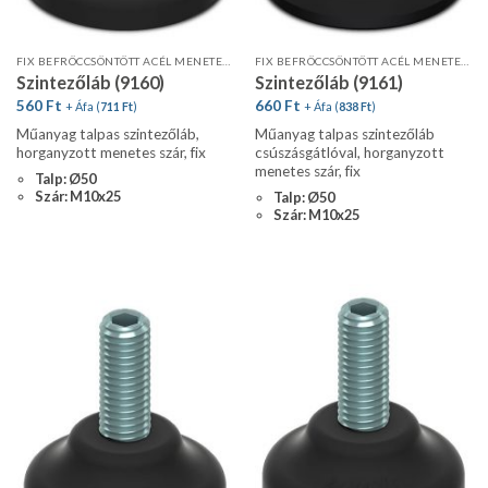
FIX BEFRÖCCSÖNTÖTT ACÉL MENETES SZÁR
FIX BEFRÖCCSÖNTÖTT ACÉL MENETES SZÁR
Szintezőláb (9160)
Szintezőláb (9161)
560
Ft
660
Ft
+ Áfa (
711
Ft
)
+ Áfa (
838
Ft
)
Műanyag talpas szintezőláb,
Műanyag talpas szintezőláb
horganyzott menetes szár, fix
csúszásgátlóval, horganyzott
menetes szár, fix
Talp: Ø50
Szár: M10x25
Talp: Ø50
Szár: M10x25