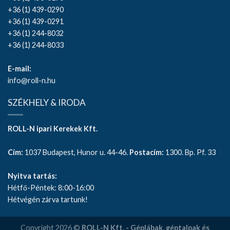
+36 (1) 439-0290
+36 (1) 439-0291
+36 (1) 244-8032
+36 (1) 244-8033
E-mail:
info@roll-n.hu
SZÉKHELY & IRODA
ROLL-N ipari Kerekek Kft.
Cím:
1037 Budapest, Hunor u. 44-46.
Postacím:
1300. Bp. Pf. 33
Nyitva tartás:
Hétfő-Péntek: 8:00-16:00
Hétvégén zárva tartunk!
Copyright 2026 ©
ROLL-N Kft. - Géplábak, géptalpak és