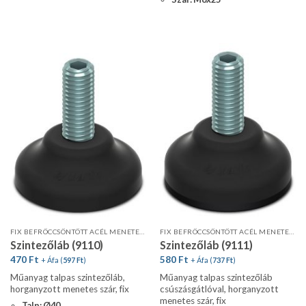
FIX BEFRÖCCSÖNTÖTT ACÉL MENETES SZÁR
FIX BEFRÖCCSÖNTÖTT ACÉL MENETES SZÁR
Szintezőláb (9110)
Szintezőláb (9111)
470
Ft
580
Ft
+ Áfa (
597
Ft
)
+ Áfa (
737
Ft
)
Műanyag talpas szintezőláb,
Műanyag talpas szintezőláb
horganyzott menetes szár, fix
csúszásgátlóval, horganyzott
menetes szár, fix
Talp: Ø40