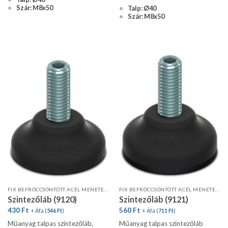
Szár: M8x50
Talp: Ø40
Szár: M8x50
FIX BEFRÖCCSÖNTÖTT ACÉL MENETES SZÁR
FIX BEFRÖCCSÖNTÖTT ACÉL MENETES SZÁR
Szintezőláb (9120)
Szintezőláb (9121)
430
Ft
560
Ft
+ Áfa (
546
Ft
)
+ Áfa (
711
Ft
)
Műanyag talpas szintezőláb,
Műanyag talpas szintezőláb