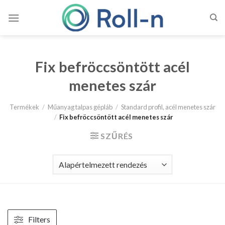
Skip
to
content
Fix befröccsöntött acél
menetes szár
Termékek
/
Műanyag talpas gépláb
/
Standard profil, acél menetes szár
/
Fix befröccsöntött acél menetes szár
SZŰRÉS
Filters