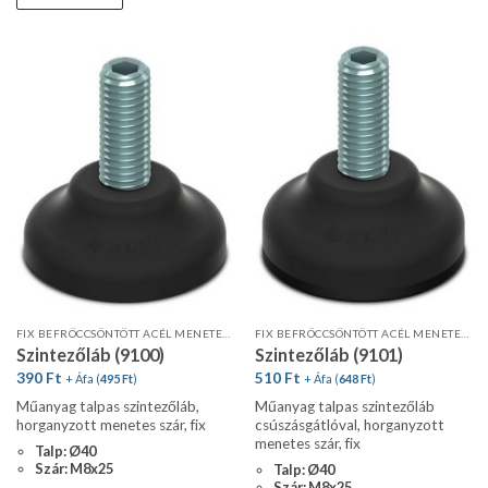
FIX BEFRÖCCSÖNTÖTT ACÉL MENETES SZÁR
FIX BEFRÖCCSÖNTÖTT ACÉL MENETES SZÁR
Szintezőláb (9100)
Szintezőláb (9101)
390
Ft
510
Ft
+ Áfa (
495
Ft
)
+ Áfa (
648
Ft
)
Műanyag talpas szintezőláb,
Műanyag talpas szintezőláb
horganyzott menetes szár, fix
csúszásgátlóval, horganyzott
menetes szár, fix
Talp: Ø40
Szár: M8x25
Talp: Ø40
Szár: M8x25