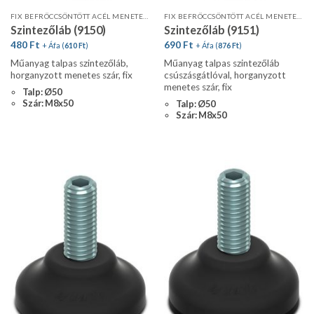
FIX BEFRÖCCSÖNTÖTT ACÉL MENETES SZÁR
FIX BEFRÖCCSÖNTÖTT ACÉL MENETES SZÁR
Szintezőláb (9150)
Szintezőláb (9151)
480
Ft
690
Ft
+ Áfa (
610
Ft
)
+ Áfa (
876
Ft
)
Műanyag talpas szintezőláb,
Műanyag talpas szintezőláb
horganyzott menetes szár, fix
csúszásgátlóval, horganyzott
menetes szár, fix
Talp: Ø50
Szár: M8x50
Talp: Ø50
Szár: M8x50