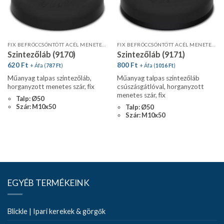
FIX BEFRÖCCSÖNTÖTT ACÉL MENETES SZÁR
FIX BEFRÖCCSÖNTÖTT ACÉL MENETES SZÁR
Szintezőláb (9170)
Szintezőláb (9171)
620
Ft
800
Ft
+ Áfa (
787
Ft
)
+ Áfa (
1016
Ft
)
Műanyag talpas szintezőláb,
Műanyag talpas szintezőláb
horganyzott menetes szár, fix
csúszásgátlóval, horganyzott
menetes szár, fix
Talp: Ø50
Szár: M10x50
Talp: Ø50
Szár: M10x50
EGYÉB TERMÉKEINK
Blickle | Ipari kerekek & görgők