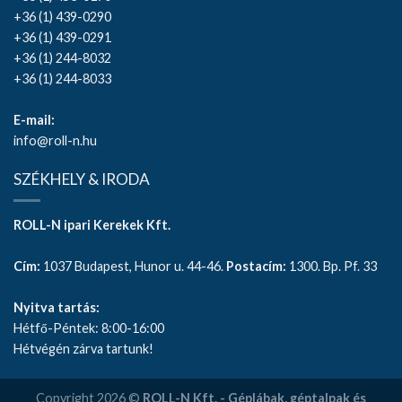
+36 (1) 439-0290
+36 (1) 439-0291
+36 (1) 244-8032
+36 (1) 244-8033
E-mail:
info@roll-n.hu
SZÉKHELY & IRODA
ROLL-N ipari Kerekek Kft.
Cím:
1037 Budapest, Hunor u. 44-46.
Postacím:
1300. Bp. Pf. 33
Nyitva tartás:
Hétfő-Péntek: 8:00-16:00
Hétvégén zárva tartunk!
Copyright 2026 ©
ROLL-N Kft. - Géplábak, géptalpak és