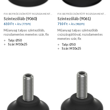
FIX BEFRÖCCSÖNTÖTT ROZSDAMENTES MENETES SZÁR
FIX BEFRÖCCSÖNTÖTT ROZSDAMENTES MENETES SZÁR
Szintezőláb (9060)
Szintezőláb (9061)
610
Ft
710
Ft
+ Áfa (
775
Ft
)
+ Áfa (
902
Ft
)
Műanyag talpas szintezőláb,
Műanyag talpas szintezőláb
rozsdamentes menetes szár, fix
csúszásgátlóval, rozsdamentes
menetes szár, fix
Talp: Ø50
Szár: M10x25
Talp: Ø50
Szár: M10x25