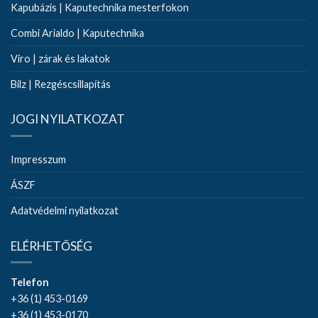
Kapubázis | Kaputechnika mesterfokon
Combi Arialdo | Kaputechnika
Viro | zárak és lakatok
Bilz | Rezgéscsillapítás
JOGI NYILATKOZAT
Impresszum
ÁSZF
Adatvédelmi nyilatkozat
ELÉRHETŐSÉG
Telefon
+36 (1) 453-0169
+36 (1) 453-0170