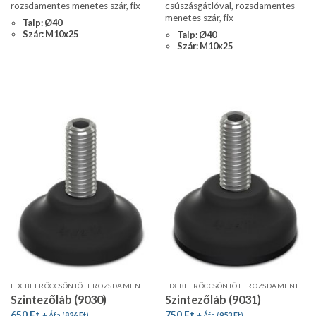
rozsdamentes menetes szár, fix
csúszásgátlóval, rozsdamentes
menetes szár, fix
Talp: Ø40
Szár: M10x25
Talp: Ø40
Szár: M10x25
FIX BEFRÖCCSÖNTÖTT ROZSDAMENTES MENETES SZÁR
FIX BEFRÖCCSÖNTÖTT ROZSDAMENTES MENETES SZÁR
Szintezőláb (9030)
Szintezőláb (9031)
650
Ft
750
Ft
+ Áfa (
826
Ft
)
+ Áfa (
953
Ft
)