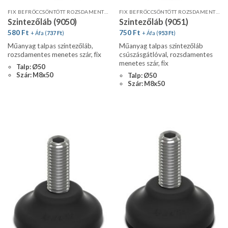
FIX BEFRÖCCSÖNTÖTT ROZSDAMENTES MENETES SZÁR
FIX BEFRÖCCSÖNTÖTT ROZSDAMENTES MENETES SZÁR
Szintezőláb (9050)
Szintezőláb (9051)
580
Ft
750
Ft
+ Áfa (
737
Ft
)
+ Áfa (
953
Ft
)
Műanyag talpas szintezőláb,
Műanyag talpas szintezőláb
rozsdamentes menetes szár, fix
csúszásgátlóval, rozsdamentes
menetes szár, fix
Talp: Ø50
Szár: M8x50
Talp: Ø50
Szár: M8x50