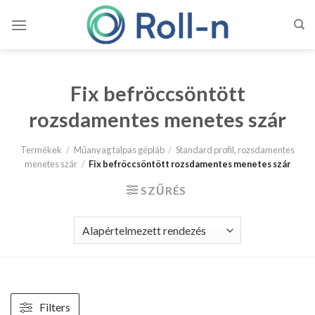
Skip
to
content
Fix befröccsöntött
rozsdamentes menetes szár
Termékek
/
Műanyag talpas gépláb
/
Standard profil, rozsdamentes
menetes szár
/
Fix befröccsöntött rozsdamentes menetes szár
SZŰRÉS
Filters