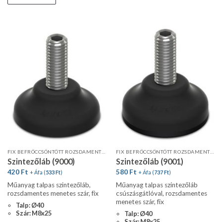
FIX BEFRÖCCSÖNTÖTT ROZSDAMENTES MENETES SZÁR
FIX BEFRÖCCSÖNTÖTT ROZSDAMENTES MENETES SZÁR
Szintezőláb (9000)
Szintezőláb (9001)
420
Ft
580
Ft
+ Áfa (
533
Ft
)
+ Áfa (
737
Ft
)
Műanyag talpas szintezőláb,
Műanyag talpas szintezőláb
rozsdamentes menetes szár, fix
csúszásgátlóval, rozsdamentes
menetes szár, fix
Talp: Ø40
Szár: M8x25
Talp: Ø40
Szár: M8x25