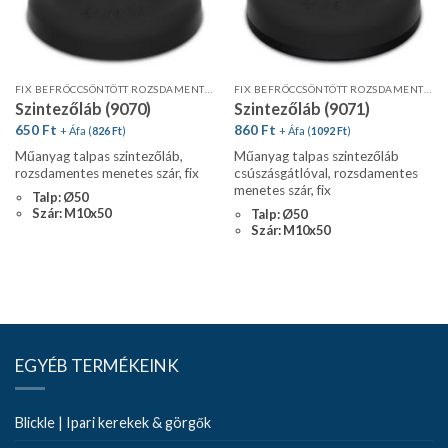
FIX BEFRÖCCSÖNTÖTT ROZSDAMENTES MENETES SZÁR
FIX BEFRÖCCSÖNTÖTT ROZSDAMENTES MENETES SZÁR
Szintezőláb (9070)
Szintezőláb (9071)
650
Ft
860
Ft
+ Áfa (
826
Ft
)
+ Áfa (
1092
Ft
)
Műanyag talpas szintezőláb,
Műanyag talpas szintezőláb
rozsdamentes menetes szár, fix
csúszásgátlóval, rozsdamentes
menetes szár, fix
Talp: Ø50
Szár: M10x50
Talp: Ø50
Szár: M10x50
EGYÉB TERMÉKEINK
Blickle | Ipari kerekek & görgők