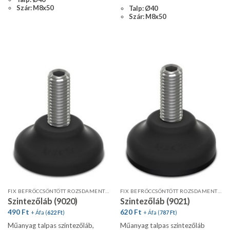
Szár: M8x50
Talp: Ø40
Szár: M8x50
FIX BEFRÖCCSÖNTÖTT ROZSDAMENTES MENETES SZÁR
FIX BEFRÖCCSÖNTÖTT ROZSDAMENTES MENETES SZÁR
Szintezőláb (9020)
Szintezőláb (9021)
490
Ft
620
Ft
+ Áfa (
622
Ft
)
+ Áfa (
787
Ft
)
Műanyag talpas szintezőláb,
Műanyag talpas szintezőláb