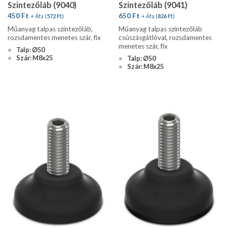
Szintezőláb (9040)
Szintezőláb (9041)
450
Ft
650
Ft
+ Áfa (
572
Ft
)
+ Áfa (
826
Ft
)
Műanyag talpas szintezőláb,
Műanyag talpas szintezőláb
rozsdamentes menetes szár, fix
csúszásgátlóval, rozsdamentes
menetes szár, fix
Talp: Ø50
Szár: M8x25
Talp: Ø50
Szár: M8x25