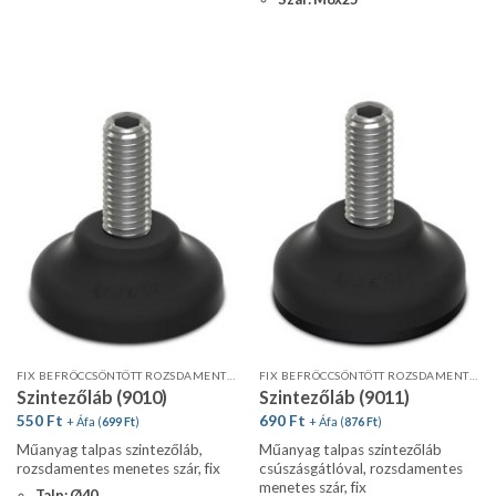
FIX BEFRÖCCSÖNTÖTT ROZSDAMENTES MENETES SZÁR
FIX BEFRÖCCSÖNTÖTT ROZSDAMENTES MENETES SZÁR
Szintezőláb (9010)
Szintezőláb (9011)
550
Ft
690
Ft
+ Áfa (
699
Ft
)
+ Áfa (
876
Ft
)
Műanyag talpas szintezőláb,
Műanyag talpas szintezőláb
rozsdamentes menetes szár, fix
csúszásgátlóval, rozsdamentes
menetes szár, fix
Talp: Ø40