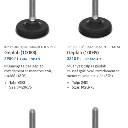
30° CSUKLÓS ROZSDAMENTES MENETES SZÁR, STANDARD PROFIL
30° CSUKLÓS ROZSDAMENTES MENETES SZÁR, STANDARD PROFIL, CSÚSZÁSGÁTLÓVAL
Gépláb (10088)
Gépláb (10089)
2980
Ft
3310
Ft
+ Áfa (
3785
Ft
)
+ Áfa (
4204
Ft
)
Műanyag talpas gépláb,
Műanyag talpas gépláb
rozsdamentes menetes szár,
csúszásgátlóval, rozsdamentes
csuklós (30°)
menetes szár, csuklós (30°)
Talp: Ø83
Talp: Ø83
Szár: M20x75
Szár: M20x75