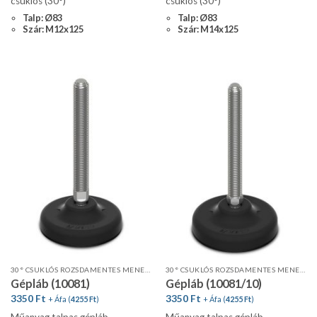
csuklós (30°)
csuklós (30°)
Talp: Ø83
Talp: Ø83
Szár: M12x125
Szár: M14x125
30° CSUKLÓS ROZSDAMENTES MENETES SZÁR, STANDARD PROFIL, CSÚSZÁSGÁTLÓVAL
30° CSUKLÓS ROZSDAMENTES MENETES SZÁR, STANDARD PROFIL, CSÚSZÁSGÁTLÓVAL
Gépláb (10081)
Gépláb (10081/10)
3350
Ft
3350
Ft
+ Áfa (
4255
Ft
)
+ Áfa (
4255
Ft
)