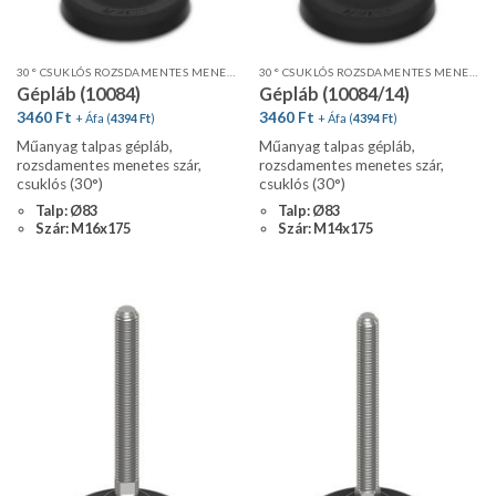
30° CSUKLÓS ROZSDAMENTES MENETES SZÁR, STANDARD PROFIL
30° CSUKLÓS ROZSDAMENTES MENETES SZÁR, STANDARD PROFIL
Gépláb (10084)
Gépláb (10084/14)
3460
Ft
3460
Ft
+ Áfa (
4394
Ft
)
+ Áfa (
4394
Ft
)
Műanyag talpas gépláb,
Műanyag talpas gépláb,
rozsdamentes menetes szár,
rozsdamentes menetes szár,
csuklós (30°)
csuklós (30°)
Talp: Ø83
Talp: Ø83
Szár: M16x175
Szár: M14x175