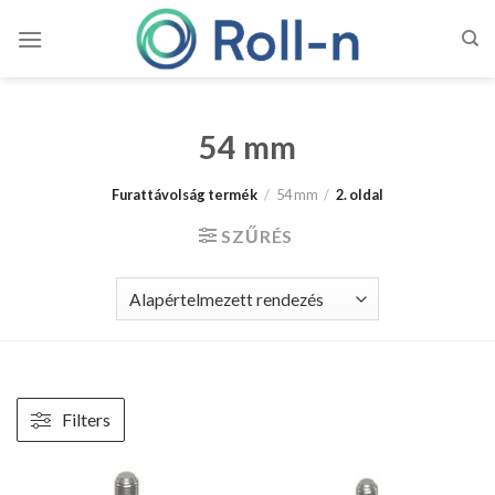
Skip
to
content
54 mm
Furattávolság termék
/
54 mm
/
2. oldal
SZŰRÉS
Filters