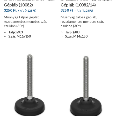
Gépláb (10082)
Gépláb (10082/14)
3250
Ft
3250
Ft
+ Áfa (
4128
Ft
)
+ Áfa (
4128
Ft
)
Műanyag talpas gépláb,
Műanyag talpas gépláb,
rozsdamentes menetes szár,
rozsdamentes menetes szár,
csuklós (30°)
csuklós (30°)
Talp: Ø83
Talp: Ø83
Szár: M16x150
Szár: M14x150