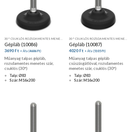
30° CSUKLÓS ROZSDAMENTES MENETES SZÁR, STANDARD PROFIL
30° CSUKLÓS ROZSDAMENTES MENETES SZÁR, STANDARD PROFIL, CSÚSZÁSGÁTLÓVAL
Gépláb (10086)
Gépláb (10087)
3690
Ft
4020
Ft
+ Áfa (
4686
Ft
)
+ Áfa (
5105
Ft
)
Műanyag talpas gépláb,
Műanyag talpas gépláb
rozsdamentes menetes szár,
csúszásgátlóval, rozsdamentes
csuklós (30°)
menetes szár, csuklós (30°)
Talp: Ø83
Talp: Ø83
Szár: M16x200
Szár: M16x200