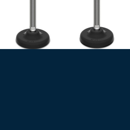
30° CSUKLÓS ROZSDAMENTES MENETES SZÁR, STANDARD PROFIL
30° CSUKLÓS ROZSDAMENTES MENETES SZÁR, STANDARD PROFIL, CSÚSZÁSGÁTLÓVAL
Gépláb (10090)
Gépláb (10091)
3390
Ft
3710
Ft
+ Áfa (
4305
Ft
)
+ Áfa (
4712
Ft
)
Műanyag talpas gépláb,
Műanyag talpas gépláb
rozsdamentes menetes szár,
csúszásgátlóval, rozsdamentes
csuklós (30°)
menetes szár, csuklós (30°)
Talp: Ø83
Talp: Ø83
Szár: M20x100
Szár: M20x100