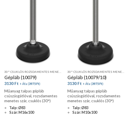
30° CSUKLÓS ROZSDAMENTES MENETES SZÁR, STANDARD PROFIL, CSÚSZÁSGÁTLÓVAL
30° CSUKLÓS ROZSDAMENTES MENETES SZÁR, STANDARD PROFIL, CSÚSZÁSGÁTLÓVAL
Gépláb (10079)
Gépláb (10079/10)
3130
Ft
3130
Ft
+ Áfa (
3975
Ft
)
+ Áfa (
3975
Ft
)
Műanyag talpas gépláb
Műanyag talpas gépláb
csúszásgátlóval, rozsdamentes
csúszásgátlóval, rozsdamentes
menetes szár, csuklós (30°)
menetes szár, csuklós (30°)
Talp: Ø83
Talp: Ø83
Szár: M16x100
Szár: M10x100