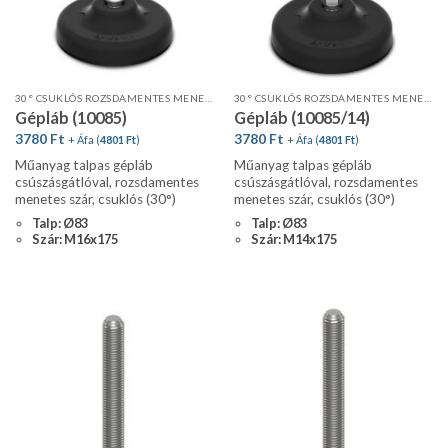
30° CSUKLÓS ROZSDAMENTES MENETES SZÁR, STANDARD PROFIL, CSÚSZÁSGÁTLÓVAL
30° CSUKLÓS ROZSDAMENTES MENETES SZÁR, STANDARD PROFIL, CSÚSZÁSGÁTLÓVAL
Gépláb (10085)
Gépláb (10085/14)
3780
Ft
3780
Ft
+ Áfa (
4801
Ft
)
+ Áfa (
4801
Ft
)
Műanyag talpas gépláb
Műanyag talpas gépláb
csúszásgátlóval, rozsdamentes
csúszásgátlóval, rozsdamentes
menetes szár, csuklós (30°)
menetes szár, csuklós (30°)
Talp: Ø83
Talp: Ø83
Szár: M16x175
Szár: M14x175