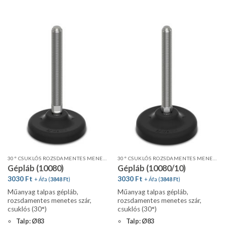
30° CSUKLÓS ROZSDAMENTES MENETES SZÁR, STANDARD PROFIL
30° CSUKLÓS ROZSDAMENTES MENETES SZÁR, STANDARD PROFIL
Gépláb (10080)
Gépláb (10080/10)
3030
Ft
3030
Ft
+ Áfa (
3848
Ft
)
+ Áfa (
3848
Ft
)
Műanyag talpas gépláb,
Műanyag talpas gépláb,
rozsdamentes menetes szár,
rozsdamentes menetes szár,
csuklós (30°)
csuklós (30°)
Talp: Ø83
Talp: Ø83