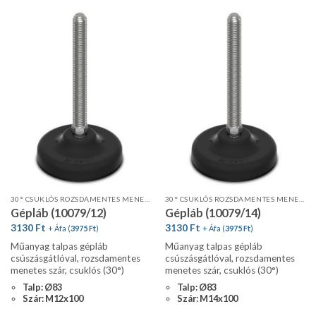
30° CSUKLÓS ROZSDAMENTES MENETES SZÁR, STANDARD PROFIL, CSÚSZÁSGÁTLÓVAL
30° CSUKLÓS ROZSDAMENTES MENETES SZÁR, STANDARD PROFIL, CSÚSZÁSGÁTLÓVAL
Gépláb (10079/12)
Gépláb (10079/14)
3130
Ft
3130
Ft
+ Áfa (
3975
Ft
)
+ Áfa (
3975
Ft
)
Műanyag talpas gépláb
Műanyag talpas gépláb
csúszásgátlóval, rozsdamentes
csúszásgátlóval, rozsdamentes
menetes szár, csuklós (30°)
menetes szár, csuklós (30°)
Talp: Ø83
Talp: Ø83
Szár: M12x100
Szár: M14x100