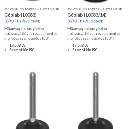
30° CSUKLÓS ROZSDAMENTES MENETES SZÁR, STANDARD PROFIL, CSÚSZÁSGÁTLÓVAL
30° CSUKLÓS ROZSDAMENTES MENETES SZÁR, STANDARD PROFIL, CSÚSZÁSGÁTLÓVAL
Gépláb (10083)
Gépláb (10083/14)
3570
Ft
3570
Ft
+ Áfa (
4534
Ft
)
+ Áfa (
4534
Ft
)
Műanyag talpas gépláb
Műanyag talpas gépláb
csúszásgátlóval, rozsdamentes
csúszásgátlóval, rozsdamentes
menetes szár, csuklós (30°)
menetes szár, csuklós (30°)
Talp: Ø83
Talp: Ø83
Szár: M16x150
Szár: M14x150