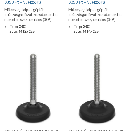
3350
Ft
3350
Ft
+ Áfa (
4255
Ft
)
+ Áfa (
4255
Ft
)
Műanyag talpas gépláb
Műanyag talpas gépláb
csúszásgátlóval, rozsdamentes
csúszásgátlóval, rozsdamentes
menetes szár, csuklós (30°)
menetes szár, csuklós (30°)
Talp: Ø83
Talp: Ø83
Szár: M12x125
Szár: M14x125
30° CSUKLÓS ROZSDAMENTES MENETES SZÁR, STANDARD PROFIL
30° CSUKLÓS ROZSDAMENTES MENETES SZÁR, STANDARD PROFIL