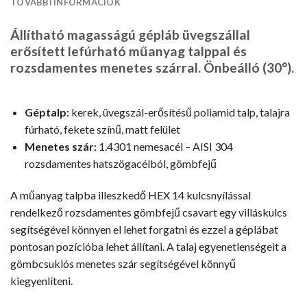
TOVÁBBI INFORMÁCIÓK
Állítható magasságú gépláb üvegszállal
erősített lefúrható műanyag talppal és
rozsdamentes menetes szárral. Önbeálló (30°).
Géptalp:
kerek, üvegszál-erősítésű poliamid talp, talajra
fúrható, fekete színű, matt felület
Menetes szár:
1.4301 nemesacél – AISI 304
rozsdamentes hatszögacélból, gömbfejű
A műanyag talpba illeszkedő HEX 14 kulcsnyílással
rendelkező rozsdamentes gömbfejű csavart egy villáskulcs
segítségével könnyen el lehet forgatni és ezzel a géplábat
pontosan pozícióba lehet állítani. A talaj egyenetlenségeit a
gömbcsuklós menetes szár segítségével könnyű
kiegyenlíteni.