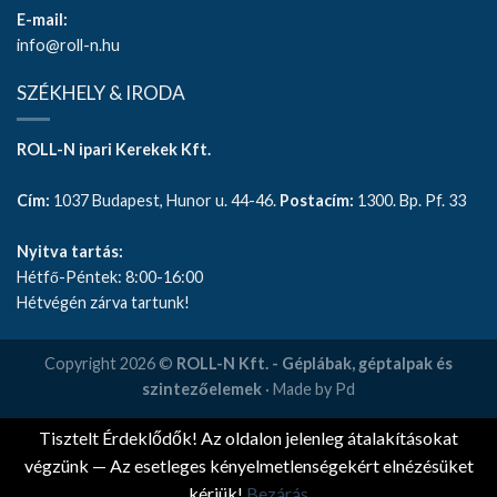
E-mail:
info@roll-n.hu
SZÉKHELY & IRODA
ROLL-N ipari Kerekek Kft.
Cím:
1037 Budapest, Hunor u. 44-46.
Postacím:
1300. Bp. Pf. 33
Nyitva tartás:
Hétfő-Péntek: 8:00-16:00
Hétvégén zárva tartunk!
Copyright 2026 ©
ROLL-N Kft. - Géplábak, géptalpak és
szintezőelemek
· Made by Pd
Tisztelt Érdeklődők! Az oldalon jelenleg átalakításokat
végzünk — Az esetleges kényelmetlenségekért elnézésüket
kérjük!
Bezárás