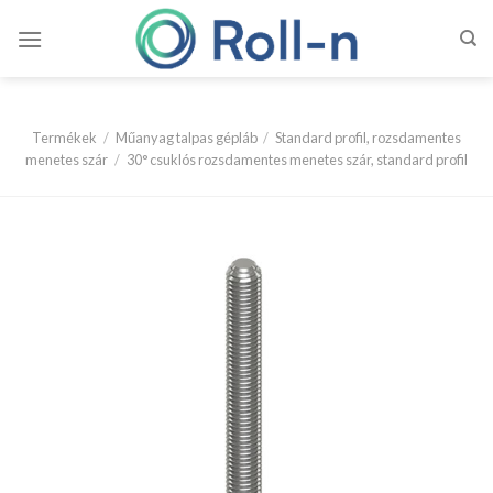
Skip
to
content
Termékek
/
Műanyag talpas gépláb
/
Standard profil, rozsdamentes
menetes szár
/
30° csuklós rozsdamentes menetes szár, standard profil