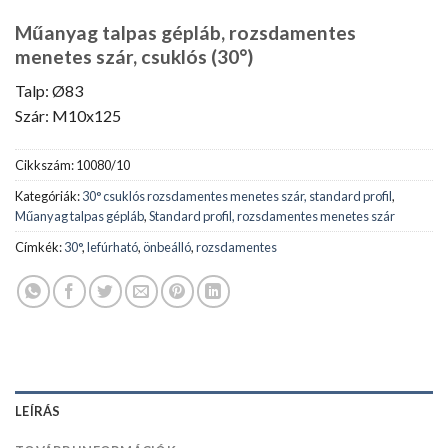
Műanyag talpas gépláb, rozsdamentes
menetes szár, csuklós (30°)
Talp: Ø83
Szár: M10x125
Cikkszám:
10080/10
Kategóriák:
30° csuklós rozsdamentes menetes szár, standard profil
,
Műanyag talpas gépláb
,
Standard profil, rozsdamentes menetes szár
Címkék:
30°
,
lefúrható
,
önbeálló
,
rozsdamentes
LEÍRÁS