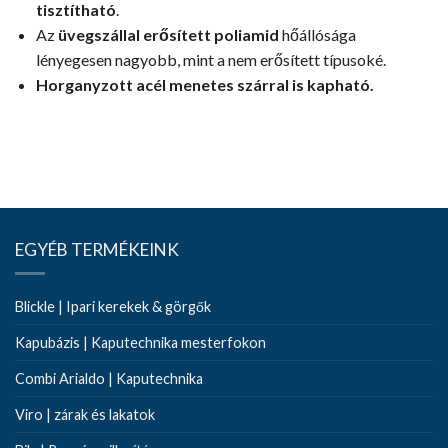
tisztítható
.
Az
üvegszállal erősített poliamid
hőállósága
lényegesen nagyobb, mint a nem erősített típusoké.
Horganyzott acél menetes szárral is kapható.
EGYÉB TERMÉKEINK
Blickle | Ipari kerekek & görgők
Kapubázis | Kaputechnika mesterfokon
Combi Arialdo | Kaputechnika
Viro | zárak és lakatok