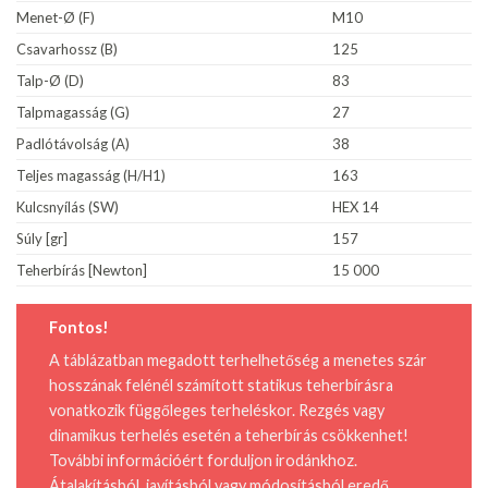
Menet-Ø (F)
M10
Csavarhossz (B)
125
Talp-Ø (D)
83
Talpmagasság (G)
27
Padlótávolság (A)
38
Teljes magasság (H/H1)
163
Kulcsnyílás (SW)
HEX 14
Súly [gr]
157
Teherbírás [Newton]
15 000
Fontos!
A táblázatban megadott terhelhetőség a menetes szár
hosszának felénél számított statikus teherbírásra
vonatkozik függőleges terheléskor. Rezgés vagy
dinamikus terhelés esetén a teherbírás csökkenhet!
További információért forduljon irodánkhoz.
Átalakításból, javításból vagy módosításból eredő