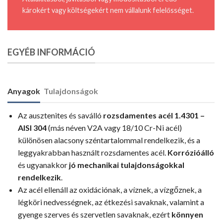
károkért vagy költségekért nem vállalunk felelősséget.
EGYÉB INFORMÁCIÓ
Anyagok
Tulajdonságok
Az ausztenites és saválló
rozsdamentes acél 1.4301 –
AISI 304
(más néven V2A vagy 18/10 Cr-Ni acél)
különösen alacsony széntartalommal rendelkezik, és a
leggyakrabban használt rozsdamentes acél.
Korrózióálló
és ugyanakkor
jó mechanikai tulajdonságokkal
rendelkezik
.
Az acél ellenáll az oxidációnak, a víznek, a vízgőznek, a
légköri nedvességnek, az étkezési savaknak, valamint a
gyenge szerves és szervetlen savaknak, ezért
könnyen