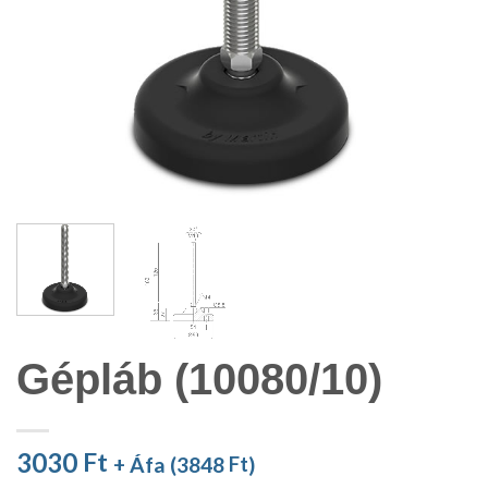
Gépláb (10080/10)
3030
Ft
+ Áfa (
3848
Ft
)