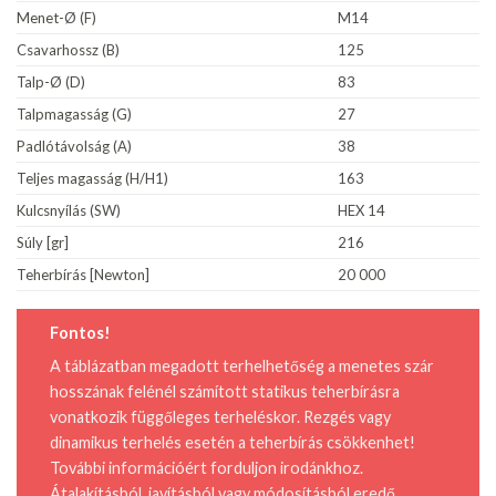
Menet-Ø (F)
M14
Csavarhossz (B)
125
Talp-Ø (D)
83
Talpmagasság (G)
27
Padlótávolság (A)
38
Teljes magasság (H/H1)
163
Kulcsnyílás (SW)
HEX 14
Súly [gr]
216
Teherbírás [Newton]
20 000
Fontos!
A táblázatban megadott terhelhetőség a menetes szár
hosszának felénél számított statikus teherbírásra
vonatkozik függőleges terheléskor. Rezgés vagy
dinamikus terhelés esetén a teherbírás csökkenhet!
További információért forduljon irodánkhoz.
Átalakításból, javításból vagy módosításból eredő