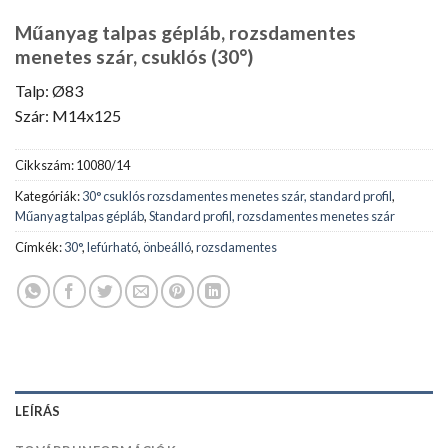
Műanyag talpas gépláb, rozsdamentes
menetes szár, csuklós (30°)
Talp: Ø83
Szár: M14x125
Cikkszám:
10080/14
Kategóriák:
30° csuklós rozsdamentes menetes szár, standard profil
,
Műanyag talpas gépláb
,
Standard profil, rozsdamentes menetes szár
Címkék:
30°
,
lefúrható
,
önbeálló
,
rozsdamentes
LEÍRÁS