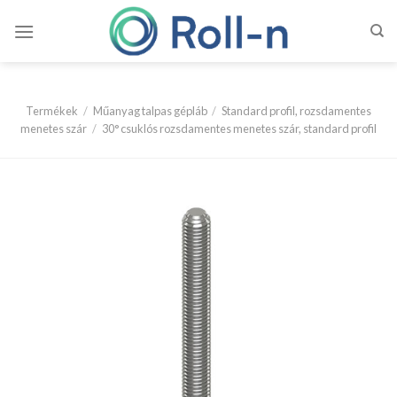
Skip
to
content
Termékek
/
Műanyag talpas gépláb
/
Standard profil, rozsdamentes
menetes szár
/
30° csuklós rozsdamentes menetes szár, standard profil