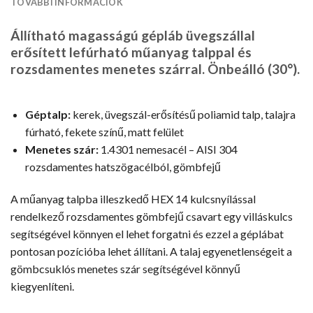
TOVÁBBI INFORMÁCIÓK
Állítható magasságú gépláb üvegszállal
erősített lefúrható műanyag talppal és
rozsdamentes menetes szárral. Önbeálló (30°).
Géptalp:
kerek, üvegszál-erősítésű poliamid talp, talajra
fúrható, fekete színű, matt felület
Menetes szár:
1.4301 nemesacél – AISI 304
rozsdamentes hatszögacélból, gömbfejű
A műanyag talpba illeszkedő HEX 14 kulcsnyílással
rendelkező rozsdamentes gömbfejű csavart egy villáskulcs
segítségével könnyen el lehet forgatni és ezzel a géplábat
pontosan pozícióba lehet állítani. A talaj egyenetlenségeit a
gömbcsuklós menetes szár segítségével könnyű
kiegyenlíteni.