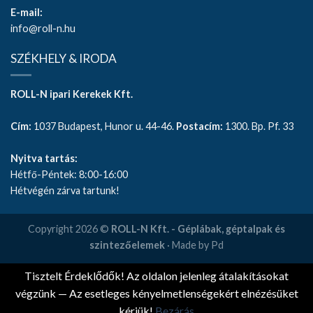
E-mail:
info@roll-n.hu
SZÉKHELY & IRODA
ROLL-N ipari Kerekek Kft.
Cím:
1037 Budapest, Hunor u. 44-46.
Postacím:
1300. Bp. Pf. 33
Nyitva tartás:
Hétfő-Péntek: 8:00-16:00
Hétvégén zárva tartunk!
Copyright 2026 ©
ROLL-N Kft. - Géplábak, géptalpak és
szintezőelemek
· Made by Pd
Tisztelt Érdeklődők! Az oldalon jelenleg átalakításokat
végzünk — Az esetleges kényelmetlenségekért elnézésüket
kérjük!
Bezárás