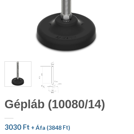
Gépláb (10080/14)
3030
Ft
+ Áfa (
3848
Ft
)