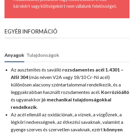
károkért vagy költségekért nem vállalunk felelősséget.
EGYÉB INFORMÁCIÓ
Anyagok
Tulajdonságok
Az ausztenites és saválló
rozsdamentes acél 1.4301 –
AISI 304
(más néven V2A vagy 18/10 Cr-Ni acél)
különösen alacsony széntartalommal rendelkezik, és a
leggyakrabban használt rozsdamentes acél.
Korrózióálló
és ugyanakkor
jó mechanikai tulajdonságokkal
rendelkezik
.
Az acél ellenáll az oxidációnak, a víznek, a vízgőznek, a
légköri nedvességnek, az étkezési savaknak, valamint a
gyenge szerves és szervetlen savaknak, ezért
könnyen