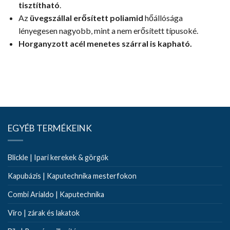
tisztítható
.
Az
üvegszállal erősített poliamid
hőállósága
lényegesen nagyobb, mint a nem erősített típusoké.
Horganyzott acél menetes szárral is kapható.
EGYÉB TERMÉKEINK
Blickle | Ipari kerekek & görgők
Kapubázis | Kaputechnika mesterfokon
Combi Arialdo | Kaputechnika
Viro | zárak és lakatok