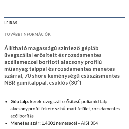
LEÍRÁS
TOVÁBBI INFORMÁCIÓK
Állítható magasságú szintező gépláb
üvegszállal erősített és rozsdamentes
acéllemezzel borított alacsony profilú
műanyag talppal és rozsdamentes menetes
szárral, 70 shore keménységű csúszásmentes
NBR gumitalppal, csuklós (30°)
Géptalp:
kerek, üvegszál-erősítésű poliamid talp,
alacsony profil, fekete színű, matt felület, rozsdamentes
acél borítás
Menetes szár:
1.4301 nemesacél – AISI 304