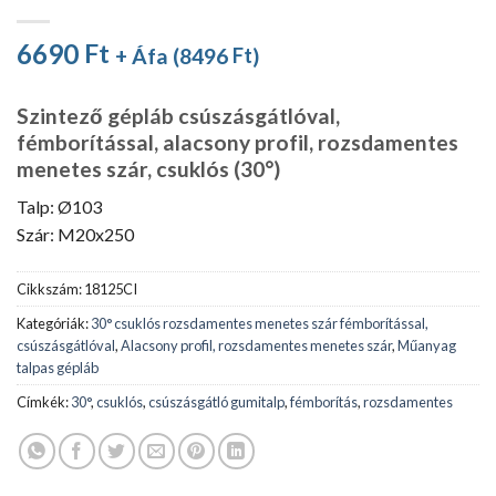
6690
Ft
+ Áfa (
8496
Ft
)
Szintező gépláb csúszásgátlóval,
fémborítással, alacsony profil, rozsdamentes
menetes szár, csuklós (30°)
Talp: Ø103
Szár: M20x250
Cikkszám:
18125CI
Kategóriák:
30° csuklós rozsdamentes menetes szár fémborítással,
csúszásgátlóval
,
Alacsony profil, rozsdamentes menetes szár
,
Műanyag
talpas gépláb
Címkék:
30°
,
csuklós
,
csúszásgátló gumitalp
,
fémborítás
,
rozsdamentes