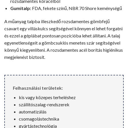
rozsdamentes köracélból
Gumitalp:
FDA, fekete színű, NBR 70 Shore keménységű
A műanyag talpba illeszkedő rozsdamentes gömbfejű
csavart egy villáskulcs segítségével könnyen el lehet forgatni
és ezzel a géplábat pontosan pozícióba lehet állítani. A talaj
egyenetlenségeit a gömbcsuklós menetes szár segítségével
könnyű kiegyenlíteni. A rozsdamentes acél borítás higiénikus
megjelenést biztosít.
Felhasználási területek:
kis vagy közepes terheléshez
szállítószalag-rendszerek
automatizálás
csomagolástechnika
gyártástechnológia