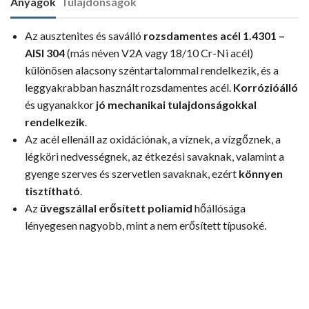
Anyagok
Tulajdonságok
Az ausztenites és saválló
rozsdamentes acél 1.4301 –
AISI 304
(más néven V2A vagy 18/10 Cr-Ni acél)
különösen alacsony széntartalommal rendelkezik, és a
leggyakrabban használt rozsdamentes acél.
Korrózióálló
és ugyanakkor
jó mechanikai tulajdonságokkal
rendelkezik
.
Az acél ellenáll az oxidációnak, a víznek, a vízgőznek, a
légköri nedvességnek, az étkezési savaknak, valamint a
gyenge szerves és szervetlen savaknak, ezért
könnyen
tisztítható
.
Az
üvegszállal erősített poliamid
hőállósága
lényegesen nagyobb, mint a nem erősített típusoké.