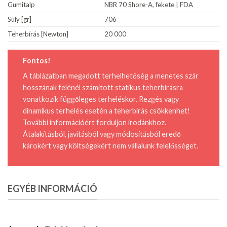
Gumitalp
NBR 70 Shore-A, fekete | FDA
Súly [gr]
706
Teherbírás [Newton]
20 000
Fontos!
A táblázatban megadott terhelhetőség a menetes szár
hosszának felénél számított statikus teherbírásra
vonatkozik függőleges terheléskor. Rezgés vagy
dinamikus terhelés esetén a teherbírás csökkenhet!
További információért forduljon irodánkhoz.
Átalakításból, javításból vagy módosításból eredő
károkért vagy költségekért nem vállalunk felelősséget.
EGYÉB INFORMÁCIÓ