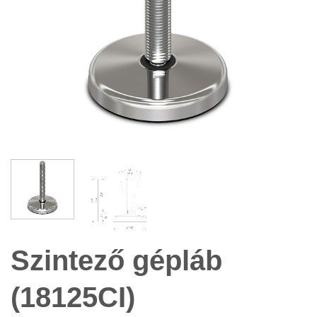
Szintező gépláb
(18125CI)