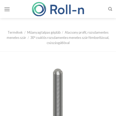
Skip
to
content
Termékek
/
Műanyag talpas gépláb
/
Alacsony profil, rozsdamentes
menetes szár
/
30° csuklós rozsdamentes menetes szár fémborítással,
csúszásgátlóval