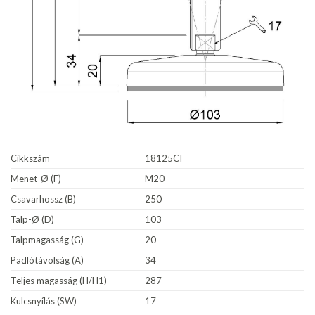
Cikkszám
18125CI
Menet-Ø (F)
M20
Csavarhossz (B)
250
Talp-Ø (D)
103
Talpmagasság (G)
20
Padlótávolság (A)
34
Teljes magasság (H/H1)
287
Kulcsnyílás (SW)
17