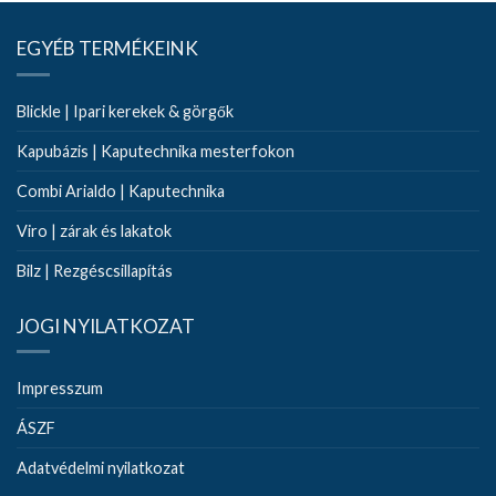
EGYÉB TERMÉKEINK
Blickle | Ipari kerekek & görgők
Kapubázis | Kaputechnika mesterfokon
Combi Arialdo | Kaputechnika
Viro | zárak és lakatok
Bilz | Rezgéscsillapítás
JOGI NYILATKOZAT
Impresszum
ÁSZF
Adatvédelmi nyilatkozat