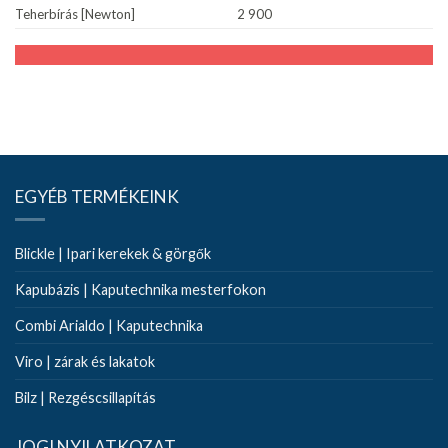
Teherbírás [Newton]
2 900
EGYÉB TERMÉKEINK
Blickle | Ipari kerekek & görgők
Kapubázis | Kaputechnika mesterfokon
Combi Arialdo | Kaputechnika
Viro | zárak és lakatok
Bilz | Rezgéscsillapítás
JOGI NYILATKOZAT