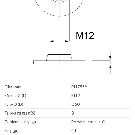
Cikkszám
PI17589
Menet-Ø (F)
M12
Talp-Ø (D)
Ø50
Talpvastagság (S)
3
Talplemez anyaga
Rozsdamentes acél
Súly [gr]
44