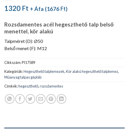
1320
Ft
+ Áfa (
1676
Ft
)
Rozsdamentes acél hegeszthető talp belső
menettel, kör alakú
Talpméret (D): Ø50
Belső menet (F): M12
Cikkszám:
PI17589
Kategóriák:
Hegeszthető talplemezek
,
Kör alakú hegeszthető talplemez
,
Műanyag talpas gépláb
Címkék:
hegeszthető
,
rozsdamentes