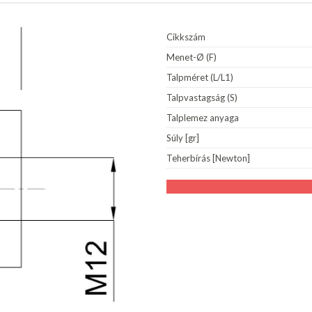
Cikkszám
Menet-Ø (F)
Talpméret (L/L1)
Talpvastagság (S)
Talplemez anyaga
Súly [gr]
Teherbírás [Newton]