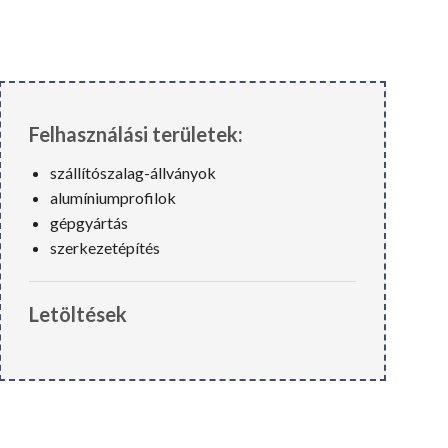
Felhasználási területek:
szállítószalag-állványok
alumíniumprofilok
gépgyártás
szerkezetépítés
Letöltések