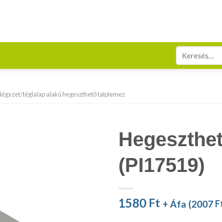
Keresés
a
következőre:
égyzet/téglalap alakú hegeszthető talplemez
Hegeszthet
(PI17519)
1580
Ft
+ Áfa (
2007
F