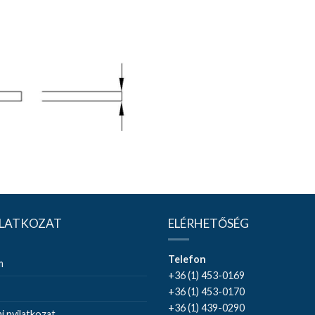
ILATKOZAT
ELÉRHETŐSÉG
Telefon
m
+36 (1) 453-0169
+36 (1) 453-0170
+36 (1) 439-0290
 nyilatkozat