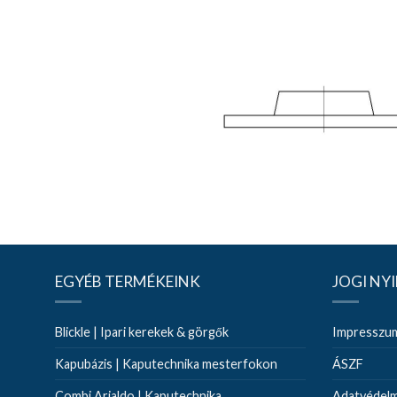
EGYÉB TERMÉKEINK
JOGI NY
Blickle | Ipari kerekek & görgők
Impresszu
Kapubázis | Kaputechnika mesterfokon
ÁSZF
Combi Arialdo | Kaputechnika
Adatvédelmi