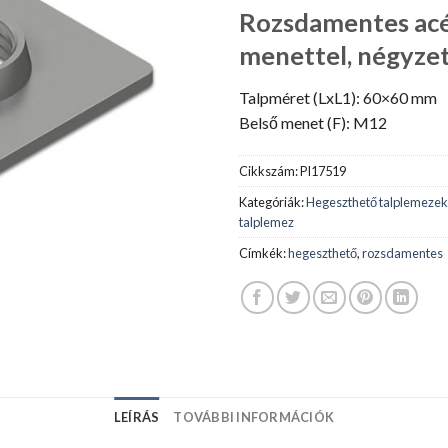
Rozsdamentes acé
menettel, négyzet
Talpméret (LxL1): 60×60 mm
Belső menet (F): M12
Cikkszám:
PI17519
Kategóriák:
Hegeszthető talplemezek
talplemez
Címkék:
hegeszthető
,
rozsdamentes
LEÍRÁS
TOVÁBBI INFORMÁCIÓK