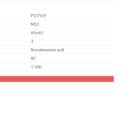
PI17519
M12
60×60
3
Rozsdamentes acél
83
1 500