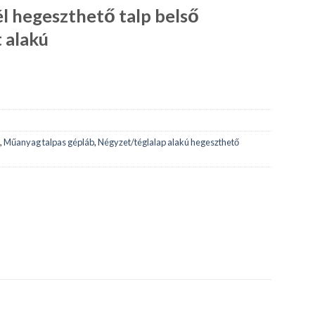
l hegeszthető talp belső
 alakú
,
Műanyag talpas gépláb
,
Négyzet/téglalap alakú hegeszthető