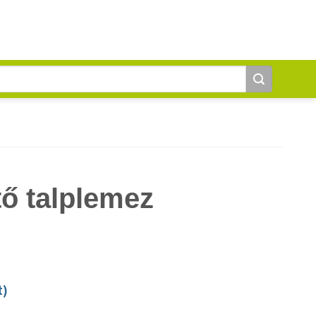
ő talplemez
t
)