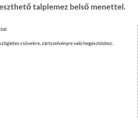
szthető talplemez belső menettel.
tal
zögletes csövekre, zártszelvényre való hegesztéshez.