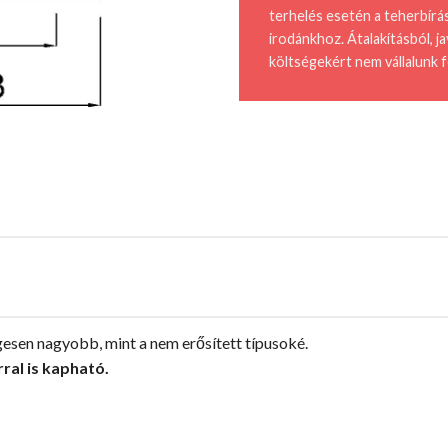
terhelés esetén a teherbírá
irodánkhoz. Átalakításból, 
költségekért nem vállalunk f
esen nagyobb, mint a nem erősített típusoké.
ral is kapható.