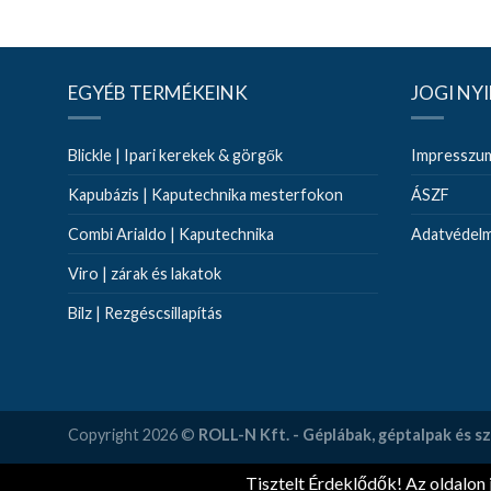
EGYÉB TERMÉKEINK
JOGI NY
Blickle | Ipari kerekek & görgők
Impresszu
Kapubázis | Kaputechnika mesterfokon
ÁSZF
Combi Arialdo | Kaputechnika
Adatvédelmi
Viro | zárak és lakatok
Bilz | Rezgéscsillapítás
Copyright 2026 ©
ROLL-N Kft. - Géplábak, géptalpak és 
Tisztelt Érdeklődők! Az oldalon