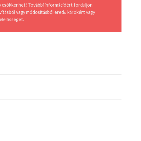
s csökkenhet! További információért forduljon
javításból vagy módosításból eredő károkért vagy
elelősséget.