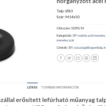
horganyzott acél m
Talp: Ø83
Szár: M14x50
Cikkszám:
10295/14
Kategóriák:
30° csuklós acél menetes 
menetes szár
Címkék:
30°
,
csúszásgátló gumitalp
,
h
LEÍRÁS
TOVÁBBI INFORMÁCIÓK
zállal erősített lefúrható műanyag tal