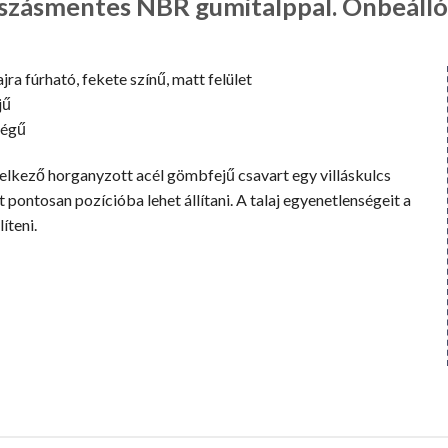
szásmentes NBR gumitalppal. Önbeálló 
jra fúrható, fekete színű, matt felület
jű
ségű
elkező horganyzott acél gömbfejű csavart egy villáskulcs
 pontosan pozícióba lehet állítani. A talaj egyenetlenségeit a
íteni.