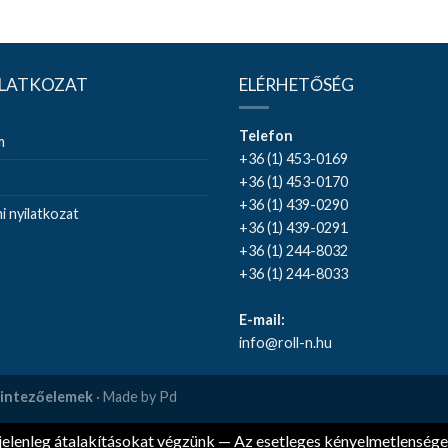
ILATKOZAT
ELÉRHETŐSÉG
Telefon
m
+36 (1) 453-0169
+36 (1) 453-0170
+36 (1) 439-0290
 nyilatkozat
+36 (1) 439-0291
+36 (1) 244-8032
+36 (1) 244-8033
E-mail:
info@roll-n.hu
szintezőelemek
· Made by Pd
 jelenleg átalakításokat végzünk — Az esetleges kényelmetlensége