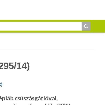
295/14)
t
)
pláb csúszásgátlóval,