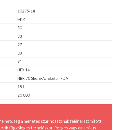
10295/14
M14
50
83
27
38
91
HEX 14
NBR 70 Shore-A, fekete | FDA
181
20 000
helhetőség a menetes szár hosszának felénél számított
kozik függőleges terheléskor. Rezgés vagy dinamikus