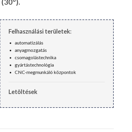
(30°).
Felhasználási területek:
automatizálás
anyagmozgatás
csomagolástechnika
gyártástechnológia
CNC-megmunkáló központok
Letöltések