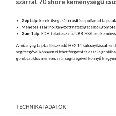
szárral. 70 shore keménységű csú
Géptalp:
kerek, üvegszál-erősítésű poliamid talp, tala
Menetes szár:
horganyzott hatszögacélból, gömbfe
Gumitalp:
FDA, fekete színű, NBR 70 Shore kemény
A műanyag talpba illeszkedő HEX 14 kulcsnyílással rend
segítségével könnyen el lehet forgatni és ezzel a géplábat
gömbcsuklós menetes szár segítségével könnyű kiegyenl
TECHNIKAI ADATOK