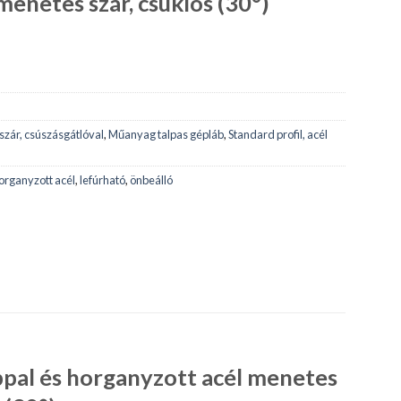
enetes szár, csuklós (30°)
szár, csúszásgátlóval
,
Műanyag talpas gépláb
,
Standard profil, acél
organyzott acél
,
lefúrható
,
önbeálló
ppal és horganyzott acél menetes