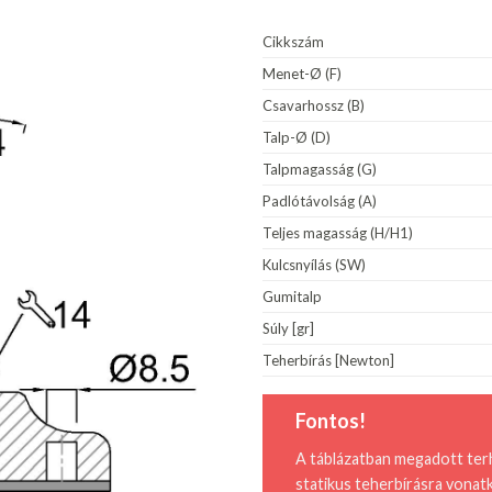
Cikkszám
Menet-Ø (F)
Csavarhossz (B)
Talp-Ø (D)
Talpmagasság (G)
Padlótávolság (A)
Teljes magasság (H/H1)
Kulcsnyílás (SW)
Gumitalp
Súly [gr]
Teherbírás [Newton]
Fontos!
A táblázatban megadott ter
statikus teherbírásra vonat