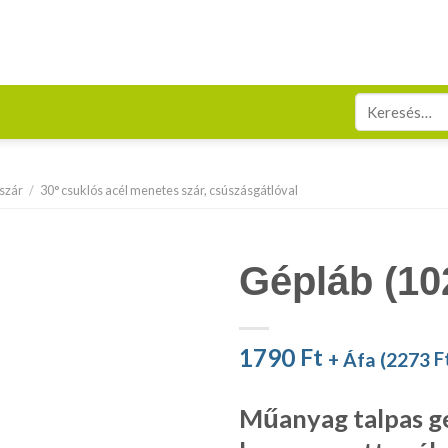
Keresés
a
következőre:
 szár
/
30° csuklós acél menetes szár, csúszásgátlóval
Gépláb (10
1790
Ft
+ Áfa (
2273
F
Műanyag talpas gé