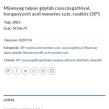
Műanyag talpas gépláb csúszásgátlóval,
horganyzott acél menetes szár, csuklós (30°)
Talp: Ø83
Szár: M14x75
Cikkszám:
10297/14
Kategóriák:
30° csuklós acél menetes szár, csúszásgátlóval
,
Műanyag
talpas gépláb
,
Standard profil, acél menetes szár
Címkék:
30°
,
csúszásgátló gumitalp
,
horganyzott acél
,
lefúrható
,
önbeálló
LEÍRÁS