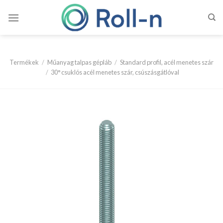
Skip
to
content
Termékek
/
Műanyag talpas gépláb
/
Standard profil, acél menetes szár
/
30° csuklós acél menetes szár, csúszásgátlóval