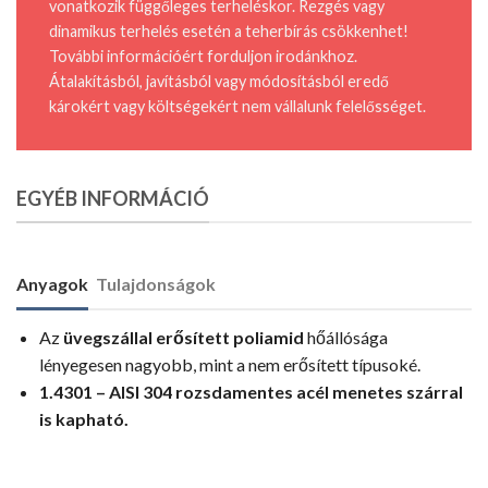
vonatkozik függőleges terheléskor. Rezgés vagy
dinamikus terhelés esetén a teherbírás csökkenhet!
További információért forduljon irodánkhoz.
Átalakításból, javításból vagy módosításból eredő
károkért vagy költségekért nem vállalunk felelősséget.
EGYÉB INFORMÁCIÓ
Anyagok
Tulajdonságok
Az
üvegszállal erősített poliamid
hőállósága
lényegesen nagyobb, mint a nem erősített típusoké.
1.4301 – AISI 304 rozsdamentes acél menetes szárral
is kapható.