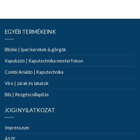
EGYÉB TERMÉKEINK
Blickle | Ipari kerekek & görgők
Kapubázis | Kaputechnika mesterfokon
Combi Arialdo | Kaputechnika
Viro | zárak és lakatok
Bilz | Rezgéscsillapítás
JOGI NYILATKOZAT
Impresszum
ÁSZF