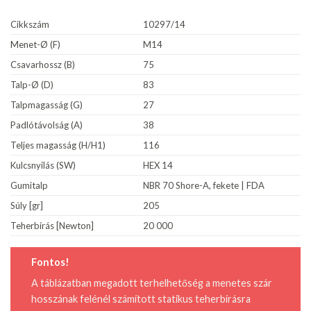
Cikkszám
10297/14
Menet-Ø (F)
M14
Csavarhossz (B)
75
Talp-Ø (D)
83
Talpmagasság (G)
27
Padlótávolság (A)
38
Teljes magasság (H/H1)
116
Kulcsnyílás (SW)
HEX 14
Gumitalp
NBR 70 Shore-A, fekete | FDA
Súly [gr]
205
Teherbírás [Newton]
20 000
Fontos!
A táblázatban megadott terhelhetőség a menetes szár
hosszának felénél számított statikus teherbírásra