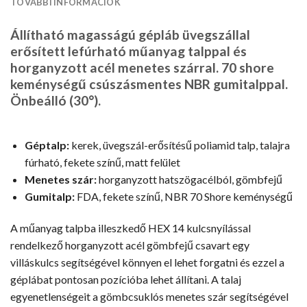
TOVÁBBI INFORMÁCIÓK
Állítható magasságú gépláb üvegszállal
erősített lefúrható műanyag talppal és
horganyzott acél menetes szárral. 70 shore
keménységű csúszásmentes NBR gumitalppal.
Önbeálló (30°).
Géptalp:
kerek, üvegszál-erősítésű poliamid talp, talajra
fúrható, fekete színű, matt felület
Menetes szár:
horganyzott hatszögacélból, gömbfejű
Gumitalp:
FDA, fekete színű, NBR 70 Shore keménységű
A műanyag talpba illeszkedő HEX 14 kulcsnyílással
rendelkező horganyzott acél gömbfejű csavart egy
villáskulcs segítségével könnyen el lehet forgatni és ezzel a
géplábat pontosan pozícióba lehet állítani. A talaj
egyenetlenségeit a gömbcsuklós menetes szár segítségével