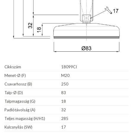
Cikkszám
18099CI
Menet-Ø (F)
M20
Csavarhossz (B)
250
Talp-Ø (D)
83
Talpmagasság (G)
18
Padlótávolság (A)
32
Teljes magasság (H/H1)
285
Kulcsnyílás (SW)
17