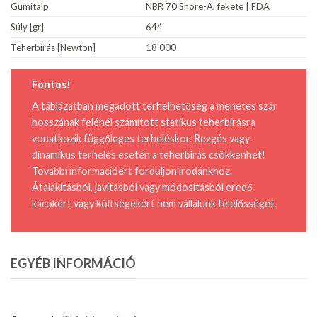
Gumitalp
NBR 70 Shore-A, fekete | FDA
Súly [gr]
644
Teherbírás [Newton]
18 000
Fontos!
A táblázatban megadott terhelhetőség a menetes szár
hosszának felénél számított statikus teherbírásra
vonatkozik függőleges terheléskor. Rezgés vagy
dinamikus terhelés esetén a teherbírás csökkenhet!
További információért forduljon irodánkhoz.
Átalakításból, javításból vagy módosításból eredő
károkért vagy költségekért nem vállalunk felelősséget.
EGYÉB INFORMÁCIÓ