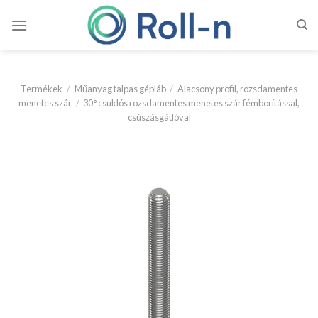
Skip
to
content
Termékek
/
Műanyag talpas gépláb
/
Alacsony profil, rozsdamentes
menetes szár
/
30° csuklós rozsdamentes menetes szár fémborítással,
csúszásgátlóval