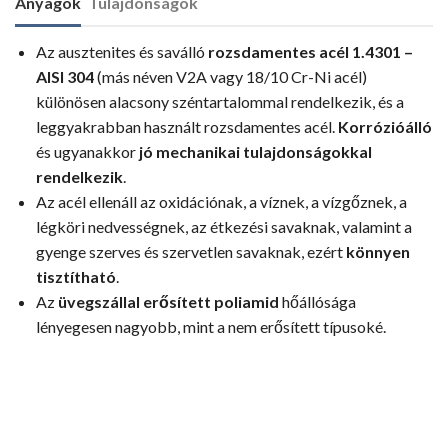
Anyagok
Tulajdonságok
Az ausztenites és saválló
rozsdamentes acél 1.4301 –
AISI 304
(más néven V2A vagy 18/10 Cr-Ni acél)
különösen alacsony széntartalommal rendelkezik, és a
leggyakrabban használt rozsdamentes acél.
Korrózióálló
és ugyanakkor
jó mechanikai tulajdonságokkal
rendelkezik
.
Az acél ellenáll az oxidációnak, a víznek, a vízgőznek, a
légköri nedvességnek, az étkezési savaknak, valamint a
gyenge szerves és szervetlen savaknak, ezért
könnyen
tisztítható
.
Az
üvegszállal erősített poliamid
hőállósága
lényegesen nagyobb, mint a nem erősített típusoké.