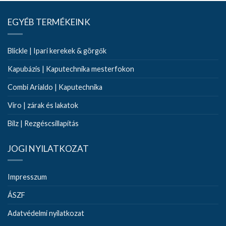
EGYÉB TERMÉKEINK
Blickle | Ipari kerekek & görgők
Kapubázis | Kaputechnika mesterfokon
Combi Arialdo | Kaputechnika
Viro | zárak és lakatok
Bilz | Rezgéscsillapítás
JOGI NYILATKOZAT
Impresszum
ÁSZF
Adatvédelmi nyilatkozat