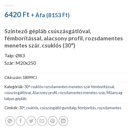
6420
Ft
+ Áfa (
8153
Ft
)
Szintező gépláb csúszásgátlóval,
fémborítással, alacsony profil, rozsdamentes
menetes szár, csuklós (30°)
Talp: Ø83
Szár: M20x250
Cikkszám:
18099CI
Kategóriák:
30° csuklós rozsdamentes menetes szár fémborítással,
csúszásgátlóval
,
Alacsony profil, rozsdamentes menetes szár
,
Műanyag
talpas gépláb
Címkék:
30°
,
csuklós
,
csúszásgátló gumitalp
,
fémborítás
,
rozsdamentes