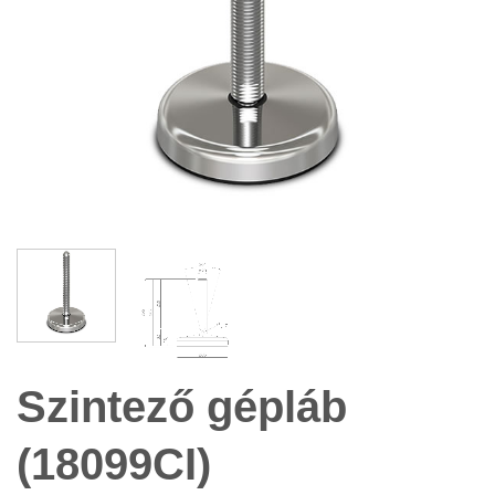
Szintező gépláb
(18099CI)