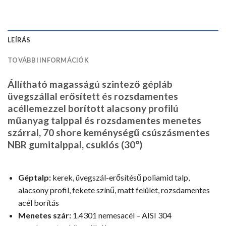
LEÍRÁS
TOVÁBBI INFORMÁCIÓK
Állítható magasságú szintező gépláb
üvegszállal erősített és rozsdamentes
acéllemezzel borított alacsony profilú
műanyag talppal és rozsdamentes menetes
szárral, 70 shore keménységű csúszásmentes
NBR gumitalppal, csuklós (30°)
Géptalp:
kerek, üvegszál-erősítésű poliamid talp,
alacsony profil, fekete színű, matt felület, rozsdamentes
acél borítás
Menetes szár:
1.4301 nemesacél – AISI 304