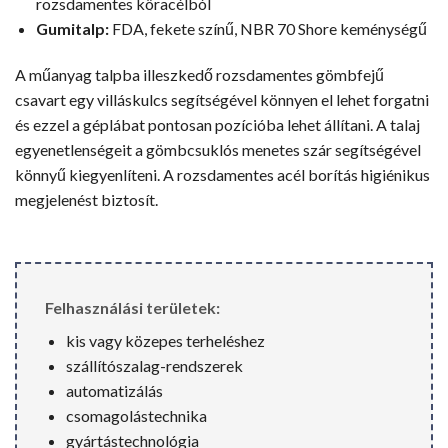
rozsdamentes köracélból
Gumitalp:
FDA, fekete színű, NBR 70 Shore keménységű
A műanyag talpba illeszkedő rozsdamentes gömbfejű
csavart egy villáskulcs segítségével könnyen el lehet forgatni
és ezzel a géplábat pontosan pozícióba lehet állítani. A talaj
egyenetlenségeit a gömbcsuklós menetes szár segítségével
könnyű kiegyenlíteni. A rozsdamentes acél borítás higiénikus
megjelenést biztosít.
Felhasználási területek:
kis vagy közepes terheléshez
szállítószalag-rendszerek
automatizálás
csomagolástechnika
gyártástechnológia