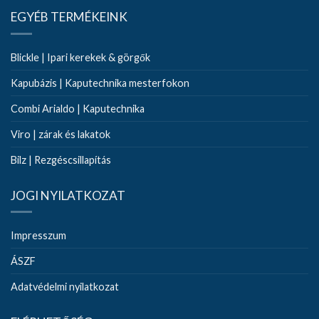
EGYÉB TERMÉKEINK
Blickle | Ipari kerekek & görgők
Kapubázis | Kaputechnika mesterfokon
Combi Arialdo | Kaputechnika
Viro | zárak és lakatok
Bilz | Rezgéscsillapítás
JOGI NYILATKOZAT
Impresszum
ÁSZF
Adatvédelmi nyilatkozat