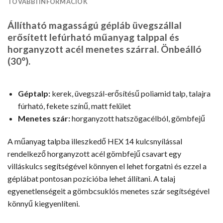
TOVÁBBI INFORMÁCIÓK
Állítható magasságú gépláb üvegszállal
erősített lefúrható műanyag talppal és
horganyzott acél menetes szárral. Önbeálló
(30°).
Géptalp:
kerek, üvegszál-erősítésű poliamid talp, talajra
fúrható, fekete színű, matt felület
Menetes szár:
horganyzott hatszögacélból, gömbfejű
A műanyag talpba illeszkedő HEX 14 kulcsnyílással
rendelkező horganyzott acél gömbfejű csavart egy
villáskulcs segítségével könnyen el lehet forgatni és ezzel a
géplábat pontosan pozícióba lehet állítani. A talaj
egyenetlenségeit a gömbcsuklós menetes szár segítségével
könnyű kiegyenlíteni.