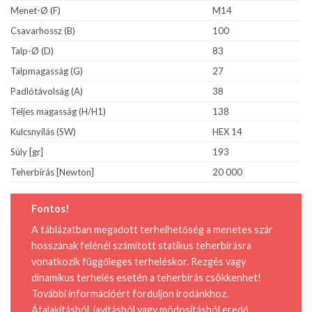
Menet-Ø (F)
M14
Csavarhossz (B)
100
Talp-Ø (D)
83
Talpmagasság (G)
27
Padlótávolság (A)
38
Teljes magasság (H/H1)
138
Kulcsnyílás (SW)
HEX 14
Súly [gr]
193
Teherbírás [Newton]
20 000
Fontos!
A táblázatban megadott terhelhetőség a menetes szár
hosszának felénél számított statikus teherbírásra
vonatkozik függőleges terheléskor. Rezgés vagy
dinamikus terhelés esetén a teherbírás csökkenhet!
További információért forduljon irodánkhoz.
Átalakításból, javításból vagy módosításból eredő