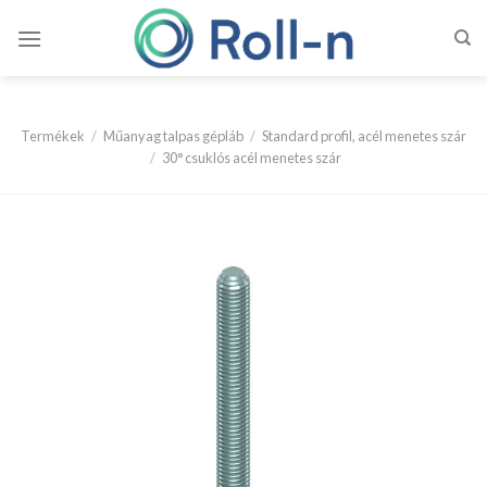
Skip
to
content
Termékek
/
Műanyag talpas gépláb
/
Standard profil, acél menetes szár
/
30° csuklós acél menetes szár