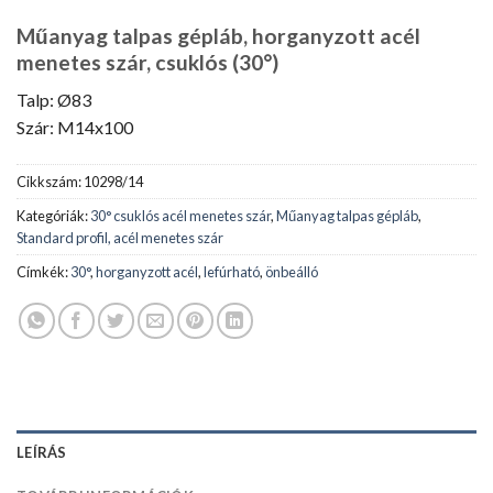
Műanyag talpas gépláb, horganyzott acél
menetes szár, csuklós (30°)
Talp: Ø83
Szár: M14x100
Cikkszám:
10298/14
Kategóriák:
30° csuklós acél menetes szár
,
Műanyag talpas gépláb
,
Standard profil, acél menetes szár
Címkék:
30°
,
horganyzott acél
,
lefúrható
,
önbeálló
LEÍRÁS