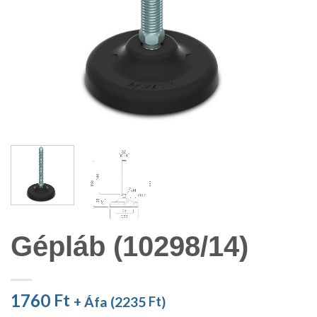
Gépláb (10298/14)
1760
Ft
+ Áfa (
2235
Ft
)