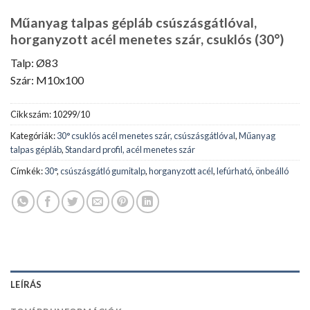
Műanyag talpas gépláb csúszásgátlóval,
horganyzott acél menetes szár, csuklós (30°)
Talp: Ø83
Szár: M10x100
Cikkszám:
10299/10
Kategóriák:
30° csuklós acél menetes szár, csúszásgátlóval
,
Műanyag
talpas gépláb
,
Standard profil, acél menetes szár
Címkék:
30°
,
csúszásgátló gumitalp
,
horganyzott acél
,
lefúrható
,
önbeálló
LEÍRÁS