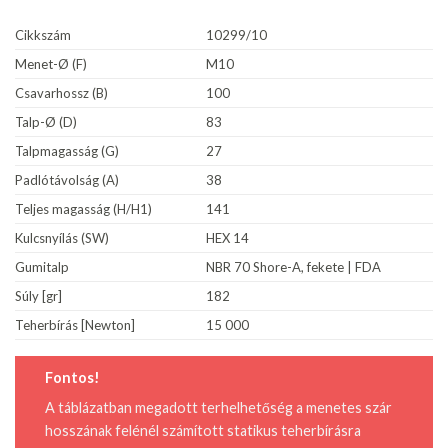
Cikkszám
10299/10
Menet-Ø (F)
M10
Csavarhossz (B)
100
Talp-Ø (D)
83
Talpmagasság (G)
27
Padlótávolság (A)
38
Teljes magasság (H/H1)
141
Kulcsnyílás (SW)
HEX 14
Gumitalp
NBR 70 Shore-A, fekete | FDA
Súly [gr]
182
Teherbírás [Newton]
15 000
Fontos!
A táblázatban megadott terhelhetőség a menetes szár
hosszának felénél számított statikus teherbírásra