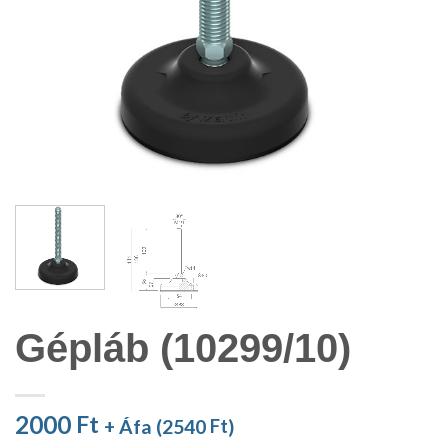
Gépláb (10299/10)
2000
Ft
+ Áfa (
2540
Ft
)