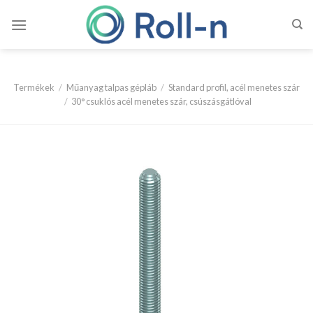
Skip
to
content
Termékek
/
Műanyag talpas gépláb
/
Standard profil, acél menetes szár
/
30° csuklós acél menetes szár, csúszásgátlóval