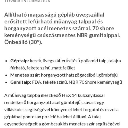
TOVÁBBI INFORMÁCIÓK
Állítható magasságú gépláb üvegszállal
erősített lefúrható műanyag talppal és
horganyzott acél menetes szárral. 70 shore
keménységű csúszásmentes NBR gumitalppal.
Önbeálló (30°).
Géptalp:
kerek, üvegszál-erősítésű poliamid talp, talajra
fúrható, fekete színű, matt felület
Menetes szár:
horganyzott hatszögacélból, gömbfejű
Gumitalp:
FDA, fekete színű, NBR 70 Shore keménységű
A műanyag talpba illeszkedő HEX 14 kulcsnyílással
rendelkező horganyzott acél gömbfejű csavart egy
villáskulcs segítségével könnyen el lehet forgatni és ezzel a
géplábat pontosan pozícióba lehet állítani. A talaj
egyenetlenségeit a gömbcsuklós menetes szár segítségével