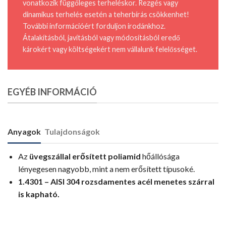
vonatkozik függőleges terheléskor. Rezgés vagy
dinamikus terhelés esetén a teherbírás csökkenhet!
További információért forduljon irodánkhoz.
Átalakításból, javításból vagy módosításból eredő
károkért vagy költségekért nem vállalunk felelősséget.
EGYÉB INFORMÁCIÓ
Anyagok
Tulajdonságok
Az
üvegszállal erősített poliamid
hőállósága
lényegesen nagyobb, mint a nem erősített típusoké.
1.4301 – AISI 304 rozsdamentes acél menetes szárral
is kapható.