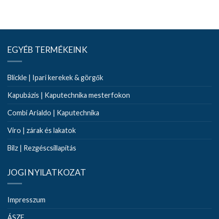
EGYÉB TERMÉKEINK
Blickle | Ipari kerekek & görgők
Kapubázis | Kaputechnika mesterfokon
Combi Arialdo | Kaputechnika
Viro | zárak és lakatok
Bilz | Rezgéscsillapítás
JOGI NYILATKOZAT
Impresszum
ÁSZF