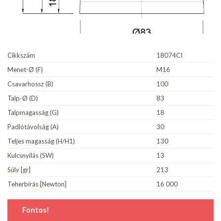
Cikkszám
18074CI
Menet-Ø (F)
M16
Csavarhossz (B)
100
Talp-Ø (D)
83
Talpmagasság (G)
18
Padlótávolság (A)
30
Teljes magasság (H/H1)
130
Kulcsnyílás (SW)
13
Súly [gr]
213
Teherbírás [Newton]
16 000
Fontos!