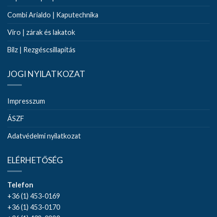
Combi Arialdo | Kaputechnika
Viro | zárak és lakatok
Bilz | Rezgéscsillapítás
JOGI NYILATKOZAT
Impresszum
ÁSZF
Adatvédelmi nyilatkozat
ELÉRHETŐSÉG
Telefon
+36 (1) 453-0169
+36 (1) 453-0170