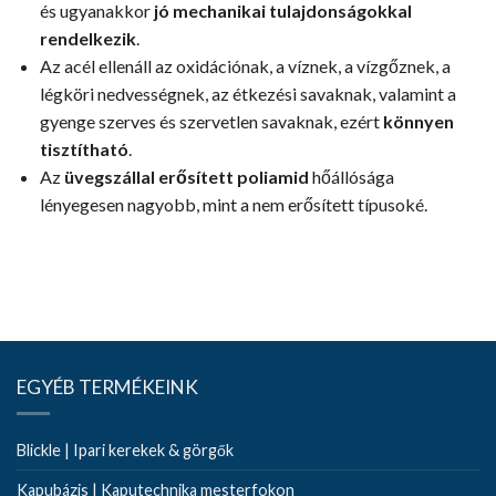
és ugyanakkor
jó mechanikai tulajdonságokkal
rendelkezik
.
Az acél ellenáll az oxidációnak, a víznek, a vízgőznek, a
légköri nedvességnek, az étkezési savaknak, valamint a
gyenge szerves és szervetlen savaknak, ezért
könnyen
tisztítható
.
Az
üvegszállal erősített poliamid
hőállósága
lényegesen nagyobb, mint a nem erősített típusoké.
EGYÉB TERMÉKEINK
Blickle | Ipari kerekek & görgők
Kapubázis | Kaputechnika mesterfokon