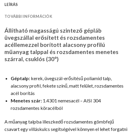
LEÍRÁS
TOVÁBBI INFORMÁCIÓK
Állítható magasságú szintező gépláb
üvegszállal erősített és rozsdamentes
acéllemezzel borított alacsony profilú
műanyag talppal és rozsdamentes menetes
szárral, csuklós (30°)
Géptalp:
kerek, üvegszál-erősítésű poliamid talp,
alacsony profil, fekete színű, matt felület, rozsdamentes
acél borítás
Menetes szár:
1.4301 nemesacél – AISI 304
rozsdamentes köracélból
A műanyag talpba illeszkedő rozsdamentes gömbfejű
csavart egy villáskulcs segítségével könnyen el lehet forgatni