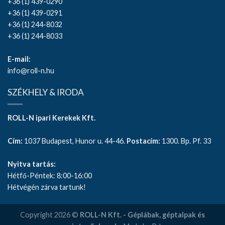
+36 (1) 439-0290
+36 (1) 439-0291
+36 (1) 244-8032
+36 (1) 244-8033
E-mail:
info@roll-n.hu
SZÉKHELY & IRODA
ROLL-N ipari Kerekek Kft.
Cím:
1037 Budapest, Hunor u. 44-46.
Postacím:
1300. Bp. Pf. 33
Nyitva tartás:
Hétfő-Péntek: 8:00-16:00
Hétvégén zárva tartunk!
Copyright 2026 ©
ROLL-N Kft. - Géplábak, géptalpak és