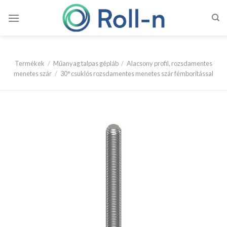
Skip
to
content
Termékek
/
Műanyag talpas gépláb
/
Alacsony profil, rozsdamentes
menetes szár
/
30° csuklós rozsdamentes menetes szár fémborítással