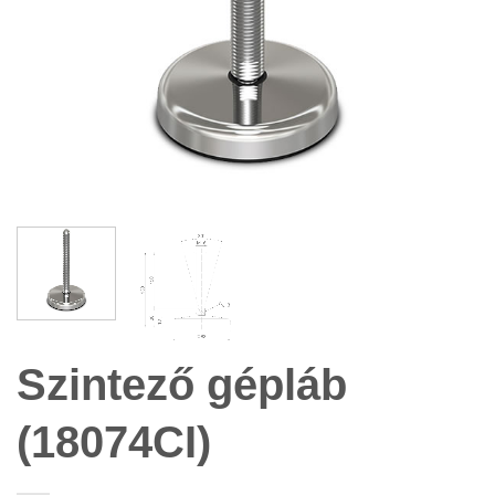
Szintező gépláb
(18074CI)