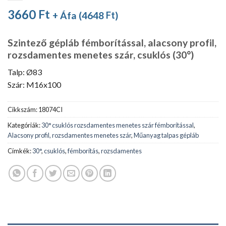
3660
Ft
+ Áfa (
4648
Ft
)
Szintező gépláb fémborítással, alacsony profil,
rozsdamentes menetes szár, csuklós (30°)
Talp: Ø83
Szár: M16x100
Cikkszám:
18074CI
Kategóriák:
30° csuklós rozsdamentes menetes szár fémborítással
,
Alacsony profil, rozsdamentes menetes szár
,
Műanyag talpas gépláb
Címkék:
30°
,
csuklós
,
fémborítás
,
rozsdamentes