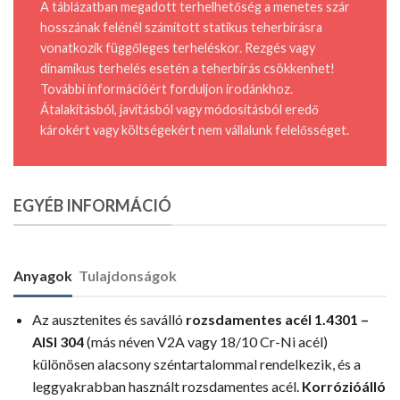
A táblázatban megadott terhelhetőség a menetes szár
hosszának felénél számított statikus teherbírásra
vonatkozik függőleges terheléskor. Rezgés vagy
dinamikus terhelés esetén a teherbírás csökkenhet!
További információért forduljon irodánkhoz.
Átalakításból, javításból vagy módosításból eredő
károkért vagy költségekért nem vállalunk felelősséget.
EGYÉB INFORMÁCIÓ
Anyagok
Tulajdonságok
Az ausztenites és saválló
rozsdamentes acél 1.4301 –
AISI 304
(más néven V2A vagy 18/10 Cr-Ni acél)
különösen alacsony széntartalommal rendelkezik, és a
leggyakrabban használt rozsdamentes acél.
Korrózióálló